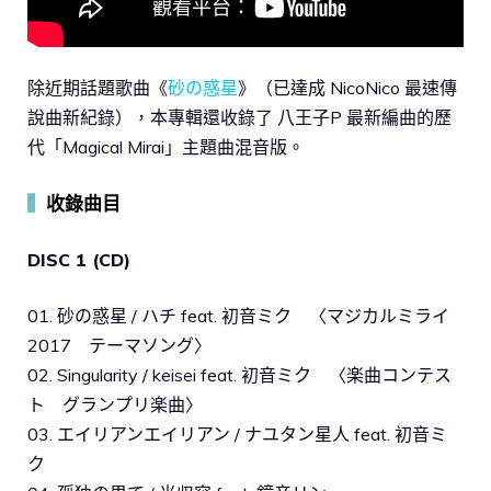
除近期話題歌曲《
砂の惑星
》（已達成 NicoNico 最速傳
說曲新紀錄），本專輯還收錄了 八王子P 最新編曲的歷
代「Magical Mirai」主題曲混音版。
▍
收錄曲目
DISC 1 (CD)
01. 砂の惑星 / ハチ feat. 初音ミク 〈マジカルミライ
2017 テーマソング〉
02. Singularity / keisei feat. 初音ミク 〈楽曲コンテス
ト グランプリ楽曲〉
03. エイリアンエイリアン / ナユタン星人 feat. 初音ミ
ク