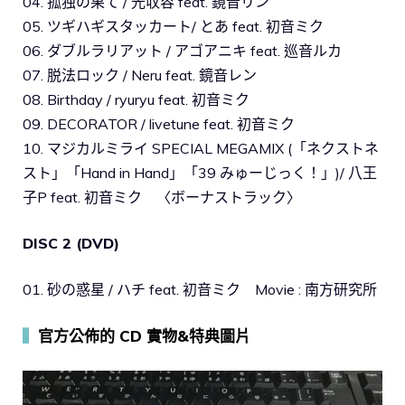
04. 孤独の果て / 光収容 feat. 鏡音リン
05. ツギハギスタッカート/ とあ feat. 初音ミク
06. ダブルラリアット / アゴアニキ feat. 巡音ルカ
07. 脱法ロック / Neru feat. 鏡音レン
08. Birthday / ryuryu feat. 初音ミク
09. DECORATOR / livetune feat. 初音ミク
10. マジカルミライ SPECIAL MEGAMIX (「ネクストネ
スト」「Hand in Hand」「39 みゅーじっく！」)/ 八王
子P feat. 初音ミク 〈ボーナストラック〉
DISC 2 (DVD)
01. 砂の惑星 / ハチ feat. 初音ミク Movie : 南方研究所
▍
官方公佈的 CD 實物&特典圖片