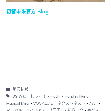
初音未來官方 Blog
動漫情報
39 みゅーじっく！
、
Hachi
、
Hand in Hand
、
Magical Mirai
、
VOCALOID
、
ネクストネスト
、
ハチ
、
マジカルミライ 2017
、
八王子P
、
初音ミク
、
初音未