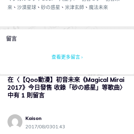
來
、
沙漠星球
、
砂の惑星
、
米津玄師
、
魔法未來
留言
查看更多留言 ›
在〈【Qoo動漫】初音未來《Magical Mirai
2017》今日發售 收錄「砂の惑星」等歌曲〉
中有 1 則留言
Kaison
2017/08/0301:43