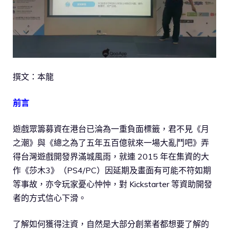
撰文：本龍
前言
遊戲眾籌募資在港台已淪為一重負面標籤，君不見《月
之潮》與《總之為了五年五百億就來一場大亂鬥吧》弄
得台灣遊戲開發界滿城風雨，就連 2015 年在集資的大
作《莎木3》（PS4/PC）因延期及畫面有可能不符如期
等事故，亦令玩家憂心忡忡，對 Kickstarter 等資助開發
者的方式信心下滑。
了解如何獲得注資，自然是大部分創業者都想要了解的