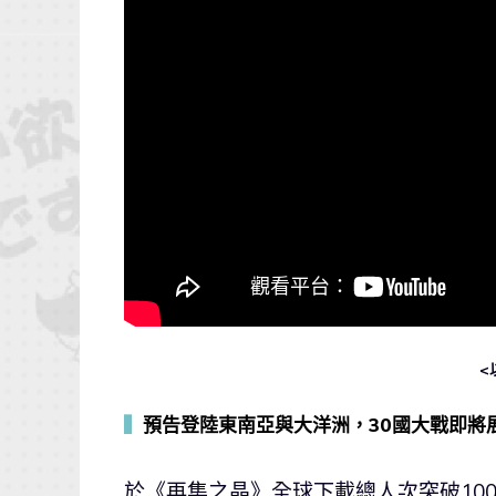
<
▍
預告登陸東南亞與大洋洲，30國大戰即將
於《再集之晶》全球下載總人次突破10