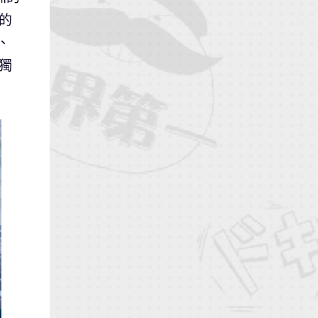
的
、
獨