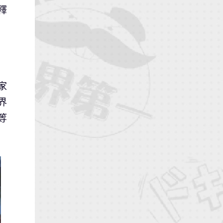
釋
家
界
等