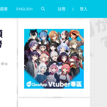
註冊
登入
戲庫
ENGLISH
預
跨
0