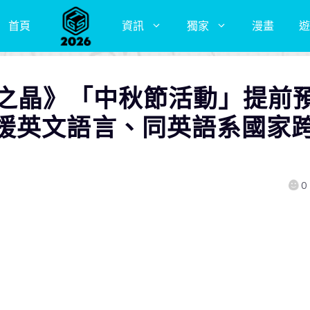
首頁
資訊
獨家
漫畫
遊
集之晶》「中秋節活動」提前
援英文語言、同英語系國家
0