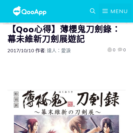
MENU
【Qoo心得】薄櫻鬼刀劍錄：
幕未維新刀劍展遊記
0
0
2017/10/10
作者:
達人：愛淚