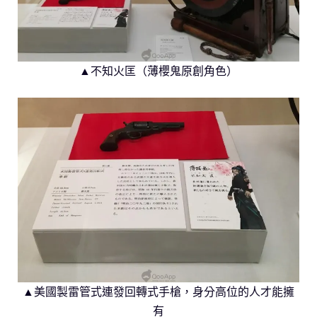
▲不知火匡（薄櫻鬼原創角色）
▲美國製雷管式連發回轉式手槍，身分高位的人才能擁
有