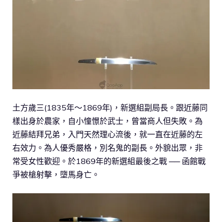
土方歲三(1835年～1869年)，新選組副局長。跟近藤同
樣出身於農家，自小憧憬於武士，曾當商人但失敗。為
近藤結拜兄弟，入門天然理心流後，就一直在近藤的左
右效力。為人優秀嚴格，別名鬼的副長。外貌出眾，非
常受女性歡迎。於1869年的新選組最後之戰 ── 函館戰
爭被槍射擊，墮馬身亡。