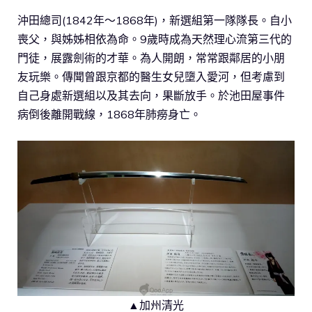
沖田總司(1842年～1868年)，新選組第一隊隊長。自小
喪父，與姊姊相依為命。9歲時成為天然理心流第三代的
門徒，展露劍術的才華。為人開朗，常常跟鄰居的小朋
友玩樂。傳聞曾跟京都的醫生女兒墮入愛河，但考慮到
自己身處新選組以及其去向，果斷放手。於池田屋事件
病倒後離開戰線，1868年肺癆身亡。
▲加州清光