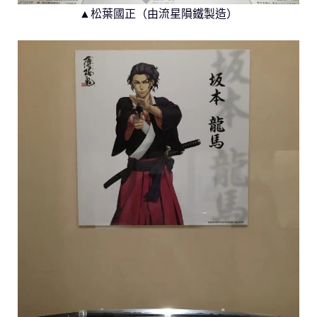
▲松葉國正（由流星隕鐵製造）