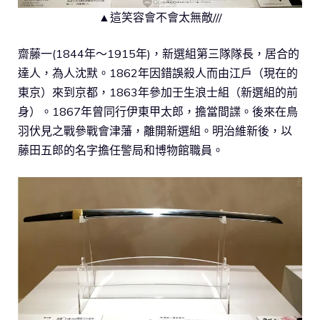
▲這笑容會不會太無敵///
齋藤一(1844年～1915年)，新選組第三隊隊長，居合的
達人，為人沈默。1862年因錯誤殺人而由江戶（現在的
東京）來到京都，1863年參加壬生浪士組（新選組的前
身）。1867年曾同行伊東甲太郎，擔當間諜。後來在鳥
羽伏見之戰參戰會津藩，離開新選組。明治維新後，以
藤田五郎的名字擔任警局和博物館職員。