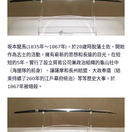
坂本龍馬(1835年～1867年)，於28歲時脫藩土佐，開始
作為志士的活動。擁有嶄新的思想和長遠的目光，在短
短的5年，實行了設立貿易公司兼政治組織的龜山社中
（海援隊的前身）、讓薩摩和長州結盟、大政奉還（結
束持續了260年的江戶幕府統治）等等歷史大事。於
1867年被暗殺。