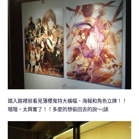
踏入館裡就看見薄櫻鬼特大橫幅、海報和角色立牌！！
哦哦，太興奮了！！多麼的想偷回去的說～(誒