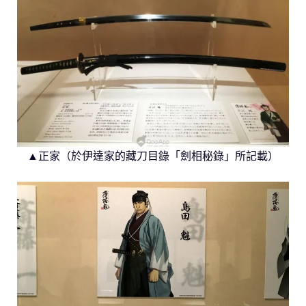
▲正家（於伊達家的藏刀目錄「劍相秘錄」所記載）