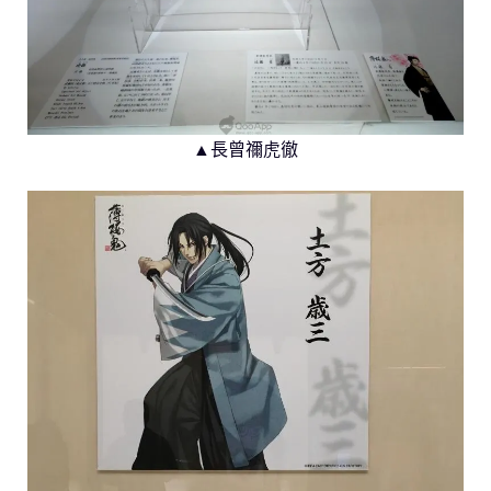
▲長曾禰虎徹