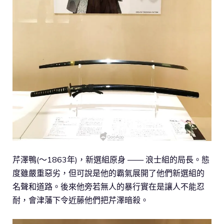
芹澤鴨(～1863年)，新選組原身 —— 浪士組的局長。態
度雖嚴重惡劣，但可說是他的霸氣展開了他們新選組的
名聲和道路。後來他旁若無人的暴行實在是讓人不能忍
耐，會津藩下令近藤他們把芹澤暗殺。