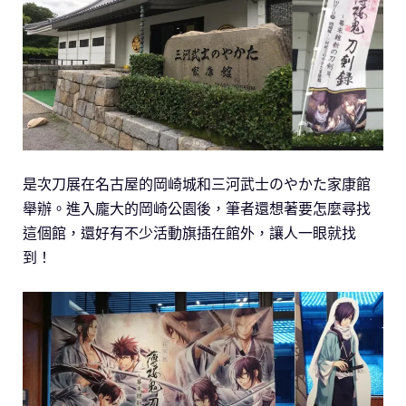
是次刀展在名古屋的岡崎城和三河武士のやかた家康館
舉辦。進入龐大的岡崎公園後，筆者還想著要怎麼尋找
這個館，還好有不少活動旗插在館外，讓人一眼就找
到！