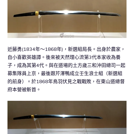
近藤勇(1834年～1868年)，新選組局長。出身於農家，
自小喜歡英雄譚。後來被天然理心流第3代本家收為養
子，成為其第4代。與在道場的土方歲三和沖田總司一起
募集隊員上京，最後跟芹澤鴨成立壬生浪士組（新選組
的前身）。於1868年鳥羽伏見之戰戰敗，在東山道總督
府本營被斬首。