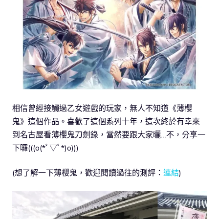
相信曾經接觸過乙女遊戲的玩家，無人不知道《薄櫻
鬼》這個作品。喜歡了這個系列十年，這次終於有幸來
到名古屋看薄櫻鬼刀劍錄，當然要跟大家曬…不，分享一
下囉(((o(*ﾟ▽ﾟ*)o)))
(想了解一下薄櫻鬼，歡迎閱讀過往的測評：
連結
)