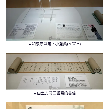
▲和泉守兼定，小兼桑(〃▽〃)
▲由土方歲三書寫的書信