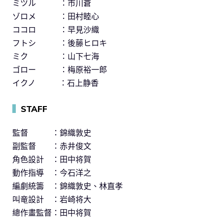
ミツル ：市川蒼
ゾロメ ：田村睦心
ココロ ：早見沙織
フトシ ：後藤ヒロキ
ミク ：山下七海
ゴロー ：梅原裕一郎
イクノ ：石上静香
▍
STAFF
監督 ：錦織敦史
副監督 ：赤井俊文
角色設計 ：田中将賀
動作指導 ：今石洋之
編劇統籌 ：錦織敦史、林直孝
叫竜設計 ：岩崎将大
總作畫監督：田中将賀