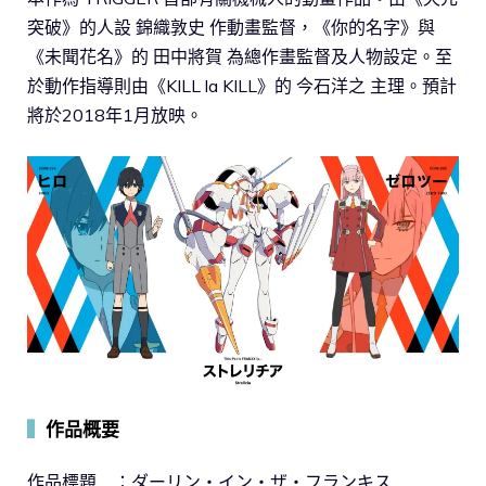
突破》的人設 錦織敦史 作動畫監督，《你的名字》與
《未聞花名》的 田中將賀 為總作畫監督及人物設定。至
於動作指導則由《KILL la KILL》的 今石洋之 主理。預計
將於2018年1月放映。
▍
作品概要
作品標題 ：ダーリン・イン・ザ・フランキス