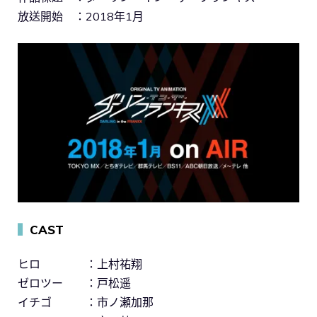
放送開始 ：2018年1月
▍
CAST
ヒロ ：上村祐翔
ゼロツー ：戸松遥
イチゴ ：市ノ瀬加那