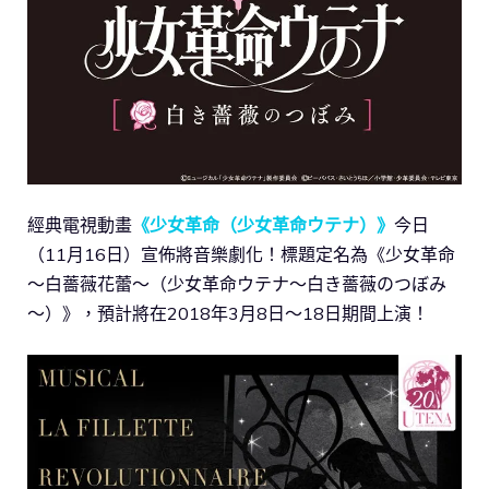
經典電視動畫
《少女革命（少女革命ウテナ）》
今日
（11月16日）宣佈將音樂劇化！標題定名為《少女革命
～白薔薇花蕾～（少女革命ウテナ～白き薔薇のつぼみ
～）》，預計將在2018年3月8日～18日期間上演！