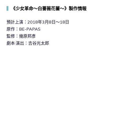
▍
《少女革命～白薔薇花蕾～》製作情報
預計上演：2018年3月8日～18日
原作：BE-PAPAS
監修：幾原邦彥
劇本·演出：吉谷光太郎