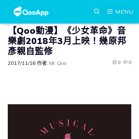
MENU
【Qoo動漫】《少女革命》音
樂劇2018年3月上映！幾原邦
彥親自監修
0
0
2017/11/16
作者:
Mr. Qoo