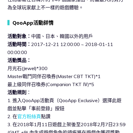
為全球玩家獻上不一樣的遊戲體驗。
▍
QooApp活動詳情
活動對象：
中國、日本、韓國以外的用戶
活動時間：
2017-12-21 12:00:00 ~ 2018-01-11
00:00:00
活動獎品：
月光石(Jewel)*300
Master戰鬥同伴召喚券(Master CBT TKT)*1
最上級同伴召喚券(Companion TKT Ⅳ)*5
活動規則
：
1. 進入QooApp活動頁（QooApp Exclusive）選擇此遊
戲並點擊「事前登錄」按鈕
2. 在
官方粉絲頁
點讚
3. 在2018年1月11日遊戲上架後至2018年2月7日23:59
(GMT +9) 內生成遊戲角色的頑疾將在遊戲內獲得獎勵