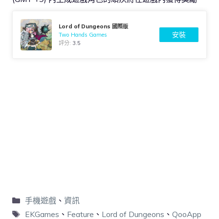
Lord of Dungeons 國際版
安裝
Two Hands Games
評分:
3.5
手機遊戲
、
資訊
EKGames
、
Feature
、
Lord of Dungeons
、
QooApp