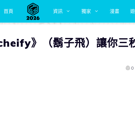
首頁
資訊
獨家
漫畫
遊
cheify》（鬍子飛）讓你三
0