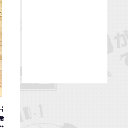
片
賭
女