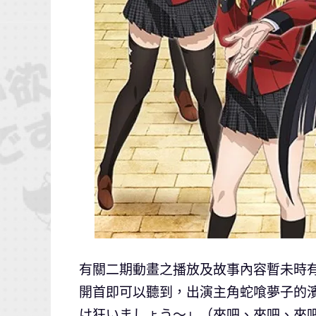
有關二期動畫之播放及故事內容暫未時
開首即可以聽到，出演主角蛇喰夢子的
け狂いましょう～」（來吧、來吧、來