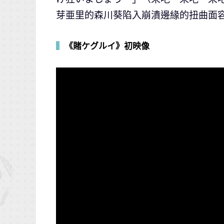
芽亜里的森川葵陷入崩潰邊緣的扭曲面
▍
《賭ケグルイ》初映像