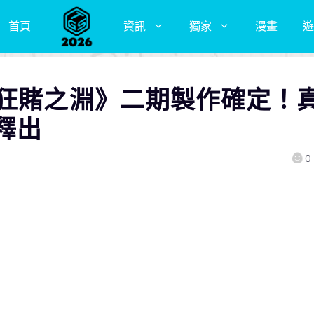
首頁
資訊
獨家
漫畫
遊
《狂賭之淵》二期製作確定！
釋出
0