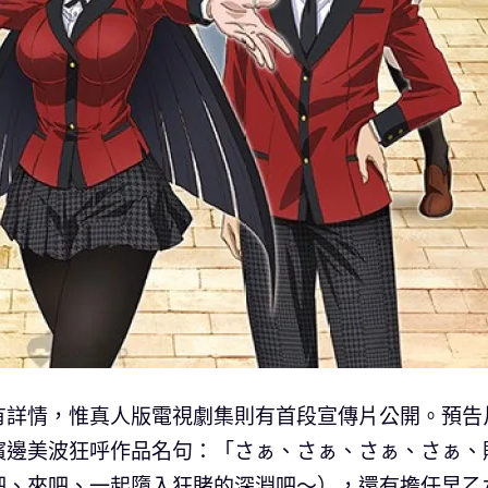
有詳情，惟真人版電視劇集則有首段宣傳片公開。預告
濱邊美波狂呼作品名句：「さぁ、さぁ、さぁ、さぁ、
吧、來吧、一起墮入狂賭的深淵吧～），還有擔任早乙