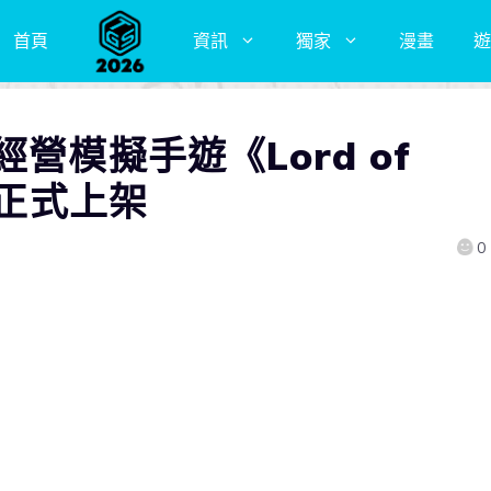
首頁
資訊
獨家
漫畫
遊
營模擬手遊《Lord of
版正式上架
0