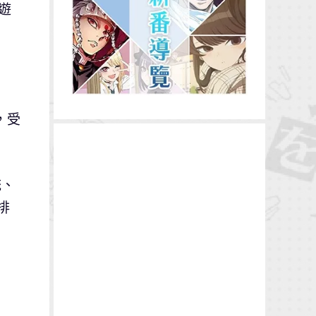
手遊
，受
統、
排