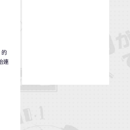
》的
始連