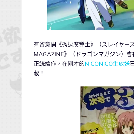
有留意開《秀逗魔導士》（スレイヤーズ
MAGAZINE》（ドラゴンマガジン）
正統續作，在剛才的
NICONICO生放送
載！