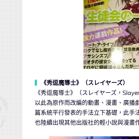
▍
《秀逗魔導士》（スレイヤーズ）
《秀逗魔導士》（スレイヤーズ，Slaye
以此為原作而改編的動畫、漫畫、廣播
篇系統平行發表的手法立下基礎，此手法為
也陸續出現其他出版社的輕小說與漫畫