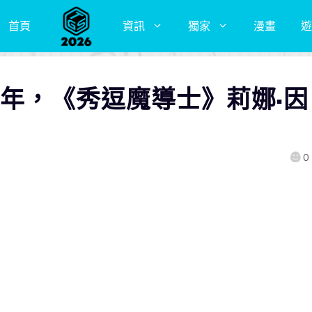
首頁
資訊
獨家
漫畫
遊
8年，《秀逗魔導士》莉娜·因
0