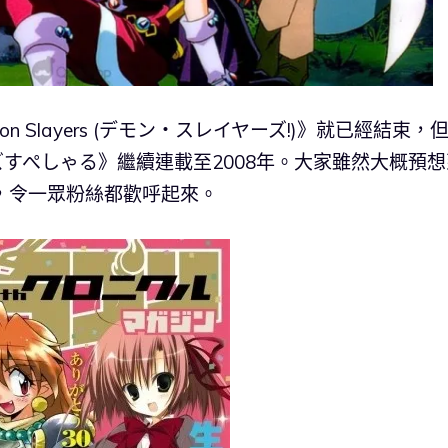
n Slayers (デモン・スレイヤーズ!)》就已經結束，
すぺしゃる》繼續連載至2008年。大家雖然大概預想
，令一眾粉絲都歡呼起來。