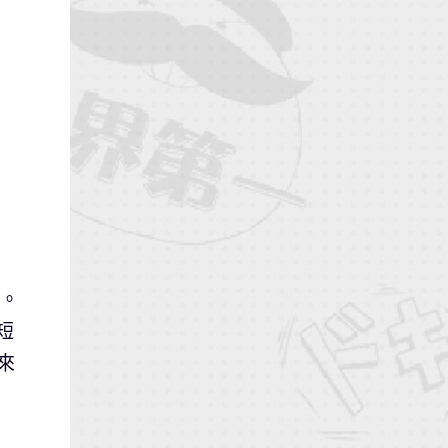
說。
短
來