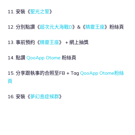
11. 安裝《
聖光之誓
》
12. 分別點讚《
超次元大海戰D
》&《
精靈王座
》粉絲頁
13. 事前預約《
精靈王座
》 + 網上抽獎
14. 點讚
QooApp Otome
粉絲頁
15. 分享跟執事的合照至FB + Tag
QooApp Otome粉絲
頁
16. 安裝《
夢幻島症候群
》