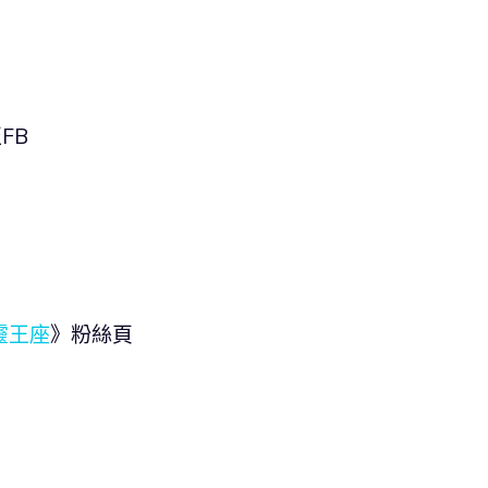
FB
靈王座
》粉絲頁