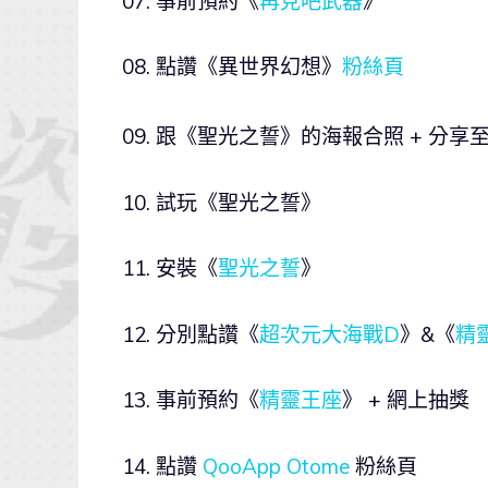
07. 事前預約《
再見吧武器
》
08. 點讚《異世界幻想》
粉絲頁
09. 跟《聖光之誓》的海報合照 + 分享至
10. 試玩《聖光之誓》
11. 安裝《
聖光之誓
》
12. 分別點讚《
超次元大海戰D
》&《
精
13. 事前預約《
精靈王座
》 + 網上抽獎
14. 點讚
QooApp Otome
粉絲頁