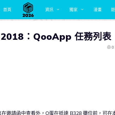
首頁
資訊
獨家
漫畫
遊
 2018：QooApp 任務列表
0
在邀請函中查看外，Q蛋在抵達 B328 攤位前，可在