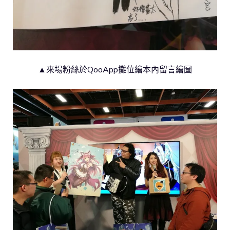
▲來場粉絲於QooApp攤位繪本內留言繪圖