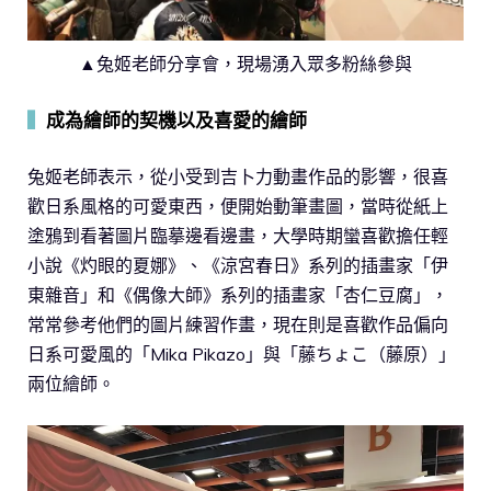
▲兔姬老師分享會，現場湧入眾多粉絲參與
▍
成為繪師的契機以及喜愛的繪師
兔姬老師表示，從小受到吉卜力動畫作品的影響，很喜
歡日系風格的可愛東西，便開始動筆畫圖，當時從紙上
塗鴉到看著圖片臨摹邊看邊畫，大學時期蠻喜歡擔任輕
小說《灼眼的夏娜》、《涼宮春日》系列的插畫家「伊
東雜音」和《偶像大師》系列的插畫家「杏仁豆腐」，
常常參考他們的圖片練習作畫，現在則是喜歡作品偏向
日系可愛風的「Mika Pikazo」與「藤ちょこ（藤原）」
兩位繪師。