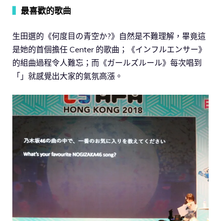
▍
最喜歡的歌曲
生田選的《何度目の青空か?》自然是不難理解，畢竟這
是她的首個擔任 Center 的歌曲；《インフルエンサー》
的組曲過程令人難忘；而《ガールズルール》每次唱到
「」就感覺出大家的氣氛高漲。