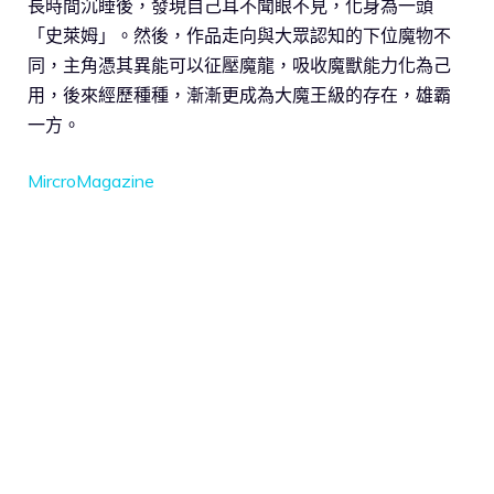
長時間沉睡後，發現自己耳不聞眼不見，化身為一頭
「史萊姆」。然後，作品走向與大眾認知的下位魔物不
同，主角憑其異能可以征壓魔龍，吸收魔獸能力化為己
用，後來經歷種種，漸漸更成為大魔王級的存在，雄霸
一方。
MircroMagazine