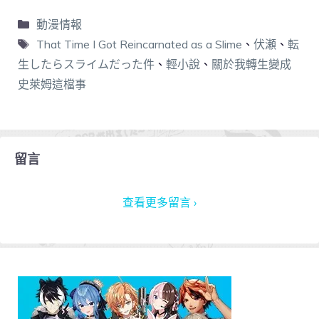
動漫情報
That Time I Got Reincarnated as a Slime
、
伏瀬
、
転
生したらスライムだった件
、
輕小說
、
關於我轉生變成
史萊姆這檔事
留言
查看更多留言 ›