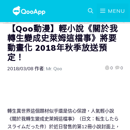
MENU
【Qoo動漫】輕小說《關於我
轉生變成史萊姆這檔事》將要
動畫化 2018年秋季放送預
定！
0
0
2018/03/08
作者:
Mr. Qoo
轉生異世界這個題材似乎還是信心保證，人氣輕小說
《關於我轉生變成史萊姆這檔事》（日文：転生したら
スライムだった件）於近日發售的第12冊小說封面上，