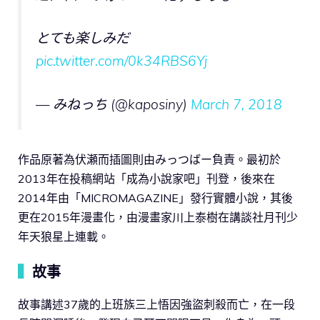
とても楽しみだ
pic.twitter.com/0k34RBS6Yj
— みねっち (@kaposiny)
March 7, 2018
作品原著為伏瀬而插圖則由みっつばー負責。最初於
2013年在投稿網站「成為小說家吧」刊登，後來在
2014年由「MICROMAGAZINE」發行實體小說，其後
更在2015年漫畫化，由漫畫家川上泰樹在講談社月刊少
年天狼星上連載。
▍
故事
故事講述37歲的上班族三上悟因強盜刺殺而亡，在一段