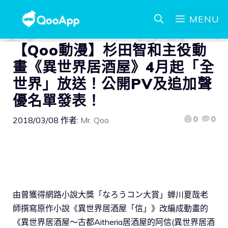
MENU
【Qoo動漫】杉田智和主役動
畫《異世界居酒屋》4月起「全
世界」放送！公開PV及追加聲
優名單發表！
0
0
2018/03/08
作者:
Mr. Qoo
由曾獲得網路小說大獎「なろうコン大賞」蝉川夏哉老
師撰寫原作小說《異世界居酒屋「信」》改編成動畫的
《異世界居酒屋～古都Aitheria居酒屋的阿信(異世界居酒