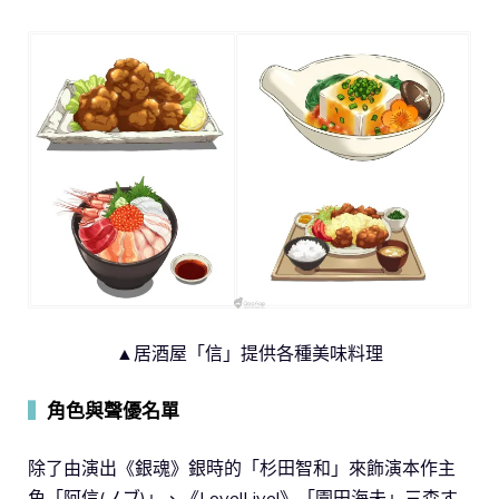
▲居酒屋「信」提供各種美味料理
▍
角色與聲優名單
除了由演出《銀魂》銀時的「杉田智和」來飾演本作主
角「阿信(ノブ)」、《Love!Live!》「園田海未」三森す