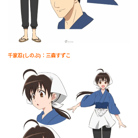
千家忍(しのぶ)：三森すずこ