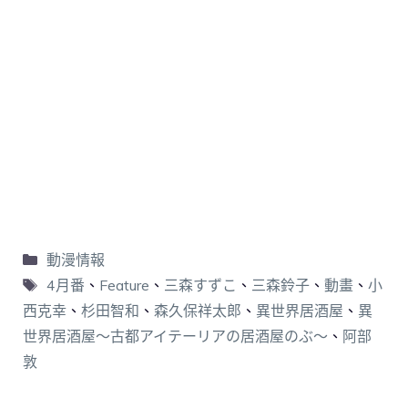
動漫情報
4月番
、
Feature
、
三森すずこ
、
三森鈴子
、
動畫
、
小
西克幸
、
杉田智和
、
森久保祥太郎
、
異世界居酒屋
、
異
世界居酒屋～古都アイテーリアの居酒屋のぶ～
、
阿部
敦