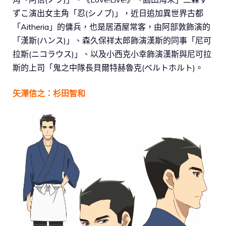
ずこ演出女主角「忍(シノブ)」，近日追加異世界古都
「Aitheria」的傭兵，也是居酒屋常客，由阿部敦飾演的
「漢斯(ハンス)」、森久保祥太郎飾演漢斯的同事「尼可
拉斯(ニコラウス)」、以及小西克小幸飾演漢斯與尼可拉
斯的上司「鬼之中隊長貝爾特赫魯克(ベルトホルト)。
矢澤信之：杉田智和