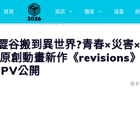
首頁
資訊
獨家
漫畫
遊
澀谷搬到異世界?青春×災害
創動畫新作《revisions
 PV公開
0