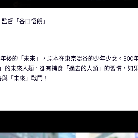
▲監督「谷口悟朗」
0年後的「未來」，原本在東京澀谷的少年少女。300
ョンズ)」的未來人類，卻有捕食「過去的人類」的習慣，如
將與「未來」戰鬥！