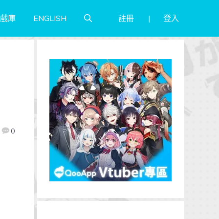
註冊
登入
戲庫
ENGLISH
×
》
0