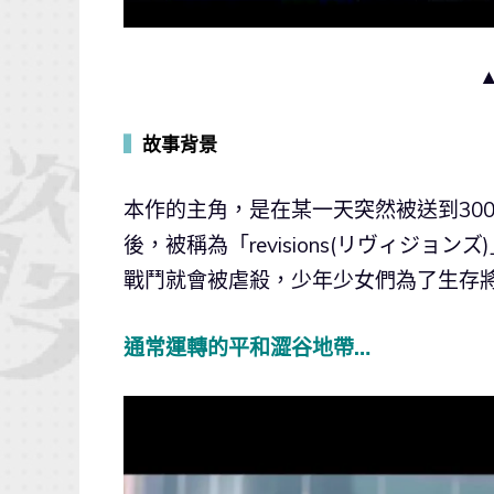
▍
故事背景
本作的主角，是在某一天突然被送到30
後，被稱為「revisions(リヴィジ
戰鬥就會被虐殺，少年少女們為了生存
通常運轉的平和澀谷地帶…