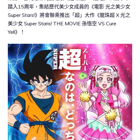
踏入15周年，集結歷代美少女成員的《電影 光之美少女
Super Stars!》將會聯乘推出「超」大作《龍珠超 X 光之
美少女 Super Staris! THE MOVIE 孫悟空 VS Cure
Yell》！