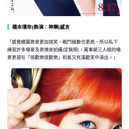
▍
橋本環奈(飾演：神樂)感言
「感覺續篇將會更加搞笑，戰鬥級數也更高，所以私下
練習許多場景及表情來拍攝(定裝照)，萬事屋三人組的場
景更是在「很歡樂很歡樂」和氣又充滿歡笑中演出。」