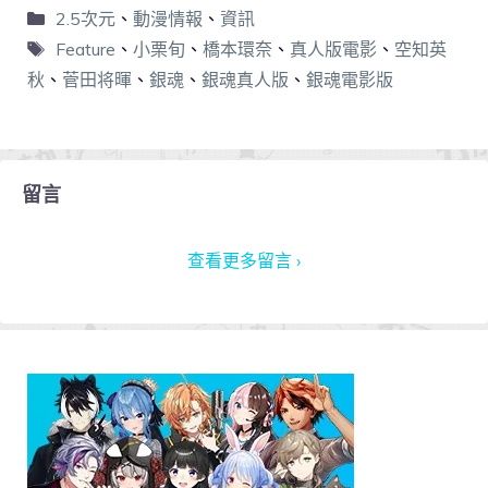
2.5次元
、
動漫情報
、
資訊
Feature
、
小栗旬
、
橋本環奈
、
真人版電影
、
空知英
秋
、
菅田将暉
、
銀魂
、
銀魂真人版
、
銀魂電影版
留言
查看更多留言 ›