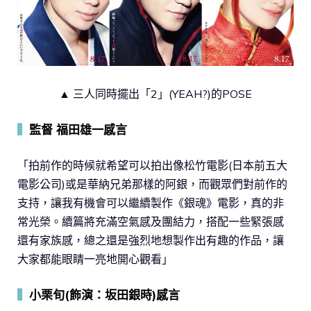
▲ 三人同時擺出「2」(YEAH?)的POSE
▍
監督 福田雄一感言
「拍前作的時候就希望可以拍出像松竹電影(日本前五大
電影公司)或是華納兄弟那樣的阿銀，而觀眾們對前作的
支持，讓我有機會可以繼續製作《銀魂》電影，真的非
常光榮。續篇將充滿空氣感及團結力，搭配一些緊張感
還有家族感，總之還是強烈地想製作出有趣的作品，讓
大家都能眼睛一亮地開心觀看」
▍
小栗旬(飾演：坂田銀時)感言