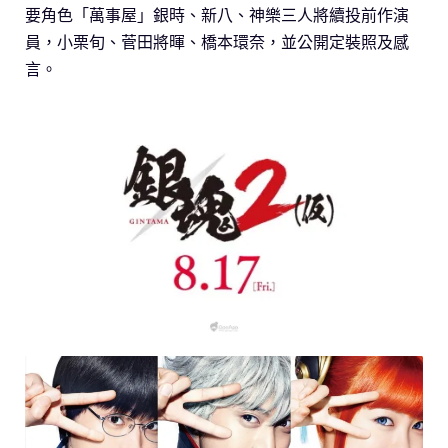
要角色「萬事屋」銀時、新八、神樂三人將續投前作演
員，小栗旬、菅田將暉、橋本環奈，並公開定裝照及感
言。