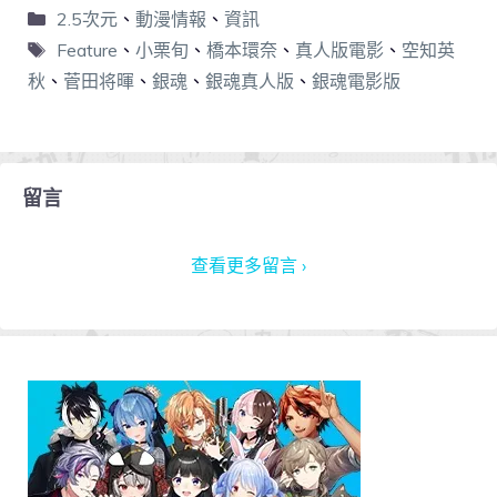
2.5次元
、
動漫情報
、
資訊
Feature
、
小栗旬
、
橋本環奈
、
真人版電影
、
空知英
秋
、
菅田将暉
、
銀魂
、
銀魂真人版
、
銀魂電影版
留言
查看更多留言 ›