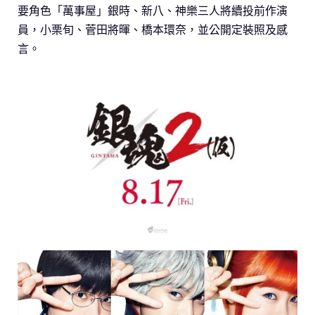
要角色「萬事屋」銀時、新八、神樂三人將續投前作演
員，小栗旬、菅田將暉、橋本環奈，並公開定裝照及感
言。