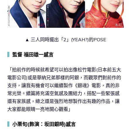
▲ 三人同時擺出「2」(YEAH?)的POSE
▍
監督 福田雄一感言
「拍前作的時候就希望可以拍出像松竹電影(日本前五大
電影公司)或是華納兄弟那樣的阿銀，而觀眾們對前作的
支持，讓我有機會可以繼續製作《銀魂》電影，真的非
常光榮。續篇將充滿空氣感及團結力，搭配一些緊張感
還有家族感，總之還是強烈地想製作出有趣的作品，讓
大家都能眼睛一亮地開心觀看」
▍
小栗旬(飾演：坂田銀時)感言