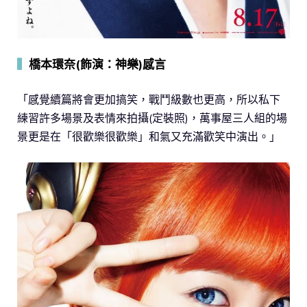
▍
橋本環奈(飾演：神樂)感言
「感覺續篇將會更加搞笑，戰鬥級數也更高，所以私下
練習許多場景及表情來拍攝(定裝照)，萬事屋三人組的場
景更是在「很歡樂很歡樂」和氣又充滿歡笑中演出。」