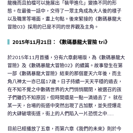
龍機而且拍檔可以施展出「裝甲進化」變換不同的形
態。在最後一話中，交待了一眾主角成為大人後的樣子
以及職業等場面，畫上句點。後來緊接的《數碼暴龍大
冒險03》採用的已是不同的世界觀及主角。
▍
2015年11月21日：《數碼暴龍大冒險 tri》
於2015年11月首播，分有六章劇場版，為《數碼暴龍大
冒險》及《數碼暴龍大冒險02》的續篇。故事發生在第
一部《數碼暴龍大冒險》結束的那個夏天六年後，而主
角八神太一亦已屆17歲。日子持續一天天平穩的過去，
在不知不覺之中數碼世界的大門悄悄關閉，被選召的孩
子們雖仍不知原因，但時間還是一點一滴過去了。 就在
某一天，台場的街道中突然出現了古加獸，並失控爆走
的大肆破壞街道，街上的人們陷入一片恐慌之中……
目前已經播放了五章，而第六章《我們的未來》則於今