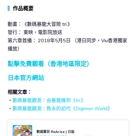
▍
作品概要
動畫：《數碼暴龍大冒險 tri.》
發行： 東映，電影院放送
第六章首播： 2018年5月5日 （港日同步，Viu香港獨家
播放）
點擊免費觀看（香港地區限定）
日本官方網站
相關文章：
・
數碼暴龍觀測：由暴龍機到《tri.》
・
數碼暴龍觀測：雋永的初代《Digimon World》
數碼寶貝 ReArise | 日版