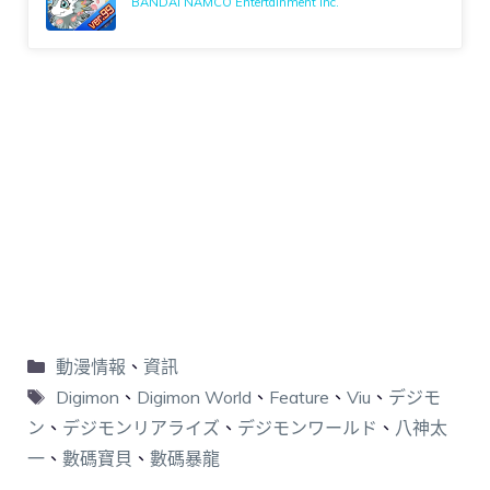
BANDAI NAMCO Entertainment Inc.
動漫情報
、
資訊
Digimon
、
Digimon World
、
Feature
、
Viu
、
デジモ
ン
、
デジモンリアライズ
、
デジモンワールド
、
八神太
一
、
數碼寶貝
、
數碼暴龍