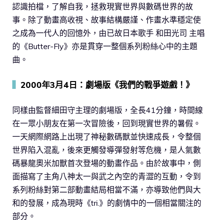
認識拍檔，了解自我，拯救現實世界與數碼世界的故
事。除了動畫高收視、故事結構嚴謹、作畫水準穩定使
之成為一代人的回憶外，由已故日本歌手 和田光司 主唱
的《Butter-Fly》亦是貫穿一整個系列粉絲心中的主題
曲。
▍
2000年3月4日：劇場版《我們的戰爭遊戲！》
同樣由監督細田守主理的劇場版，全長41分鐘，時間線
在一眾小朋友在第一次冒險後，回到現實世界的暑假。
一天網際網路上出現了神秘數碼獸並快速成長，令整個
世界陷入混亂，後來更觸發導彈發射等危機，是人氣數
碼暴龍奧米加獸首次登場的動畫作品。由於故事中，側
面描寫了主角八神太一與武之內空的青澀的互動，令到
系列粉絲對第二部動畫結局相當不滿，亦導致他們與大
和的發展，成為現時《tri.》的劇情中的一個相當關注的
部分。