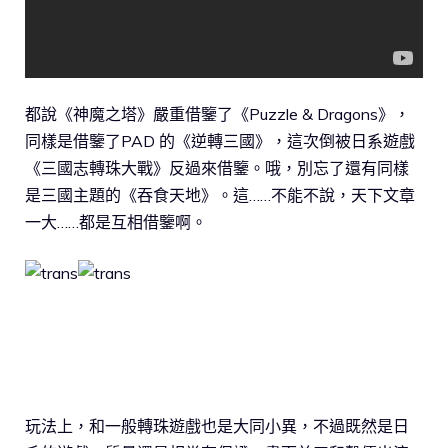
都說《神魔之塔》嚴重借鑒了《Puzzle & Dragons》，
同樣是借鑒了PAD 的《逆轉三國》，這次倒被日系遊戲
《三國志轉珠大戰》反過來借鑒。哦，別忘了還有同樣
是三國主題的《吞食天地》。這……不能不說，天下文章
一大……都是互相借鑒啊。
玩法上，和一般轉珠遊戲也是大同小異，不過既然是日