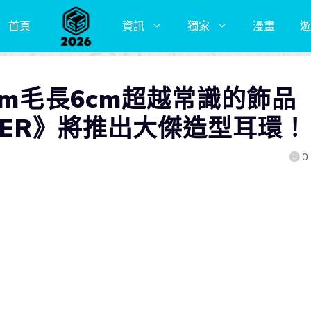
首頁
資訊
獨家
漫畫
遊
cm毛長6cm超越常識的飾品
NTER》將推出大傑造型耳環！
0