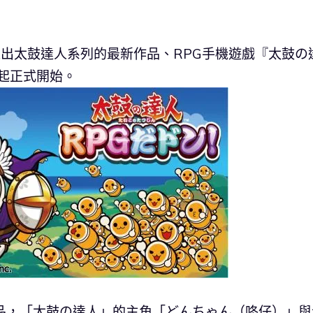
推出太鼓達人系列的最新作品、RPG手機遊戲『太鼓の
日起正式開始。
品，「太鼓の達人」的主角「どんちゃん（咚仔）」與