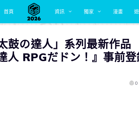
首頁
資訊
獨家
漫畫
遊
「太鼓の達人」系列最新作品
の達人 RPGだドン！』事前登
0