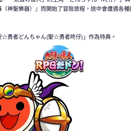
器（神聖樂器）』而開始了冒險旅程，途中會遭遇各種
☆勇者どんちゃん(聖☆勇者咚仔)」作為特典。