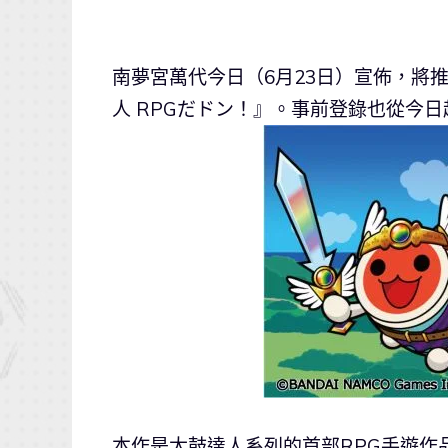
南夢宮萬代今日（6月23日）宣佈，將
人 RPGだドン！』。事前登錄也從今
本作是太鼓達人系列的首部RPG手遊作