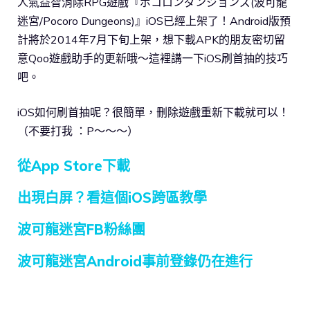
人氣益智消除RPG遊戲『ポコロンダンジョンズ(波可龍
迷宮/Pocoro Dungeons)』iOS已經上架了！Android版預
計將於2014年7月下旬上架，想下載APK的朋友密切留
意Qoo遊戲助手的更新哦～這裡講一下iOS刷首抽的技巧
吧。
iOS如何刷首抽呢？很簡單，刪除遊戲重新下載就可以！
（不要打我 ：P～～～）
從App Store下載
出現白屏？看這個iOS跨區教學
波可龍迷宮FB粉絲團
波可龍迷宮Android事前登錄仍在進行