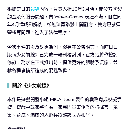
根據當日的
報導
內容，負責人指16年3月時，開發方就契
約金及伺服器問題，向 Wave-Games 表達不滿，但在同
年4月達成和解後，卻無法再聯繫上開發方，雙方已就運
營權等問題，進入了法律程序。
今次事件的涉及對象為何，沒有在公告明言，而昨日日
版《少女前線》已完成一輪刪檔封測，官方指將作檢討
修訂，務求在正式推出時，提供更好的體驗予玩家，並
就各種事情所造成的混亂致歉。
▍
關於《少女前線》
本作是遊戲開發小組 MICA-team 製作的戰略育成模擬手
遊，遊戲中玩家將作為一家民間軍事企業的指揮官，蒐
集、育成、編成的人形兵器維護世界和平。