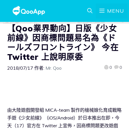
MENU
【Qoo業界動向】日版《少女
前線》因商標問題易名為《ド
ールズフロントライン》 今在
Twitter 上說明原委
0
0
2018/07/17
作者:
Mr. Qoo
由大陸遊戲開發組 MICA-team 製作的槍械娘化育成戰略
手遊《少女前線》（iOS/Android）於日本推出在即，今
天（17）官方在 Twitter 上宣佈，因商標問題更改遊戲