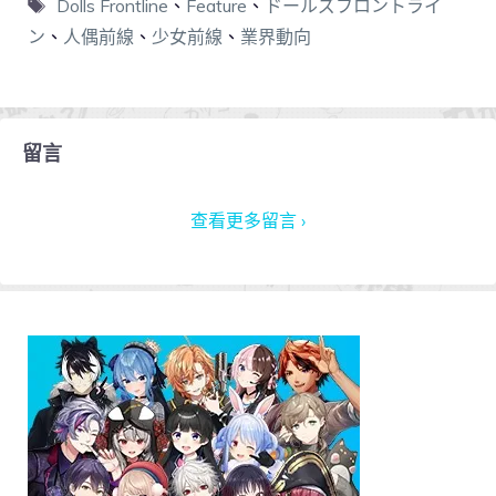
Dolls Frontline
、
Feature
、
ドールズフロントライ
ン
、
人偶前線
、
少女前線
、
業界動向
留言
查看更多留言 ›