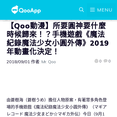
MENU
【Qoo動漫】所要圓神要什麼
時候歸來！？手機遊戲《魔法
紀錄魔法少女小圓外傳》2019
年動畫化決定！
0
0
2018/09/01
作者:
Mr. Qoo
由蒼樹海（蒼樹うめ）擔任人物原案，有著眾多角色登
場的手機遊戲《魔法紀錄魔法少女小圓外傳》（マギア
レコード 魔法少女まどか☆マギカ外伝）今日（9月1