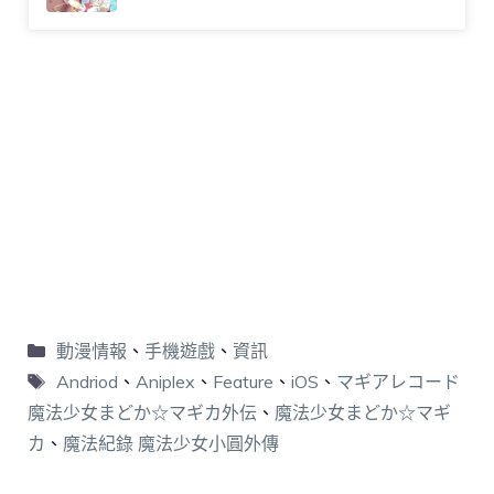
動漫情報
、
手機遊戲
、
資訊
Andriod
、
Aniplex
、
Feature
、
iOS
、
マギアレコード
魔法少女まどか☆マギカ外伝
、
魔法少女まどか☆マギ
カ
、
魔法紀錄 魔法少女小圓外傳