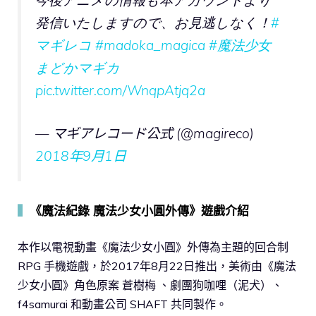
発信いたしますので、お見逃しなく！
#
マギレコ
#madoka_magica
#魔法少女
まどかマギカ
pic.twitter.com/WnqpAtjq2a
— マギアレコード公式 (@magireco)
2018年9月1日
▍
《魔法紀錄 魔法少女小圓外傳》遊戲介紹
本作以電視動畫《魔法少女小圓》外傳為主題的回合制
RPG 手機遊戲，於2017年8月22日推出，美術由《魔法
少女小圓》角色原案 蒼樹梅 、劇團狗咖哩（泥犬）、
f4samurai 和動畫公司 SHAFT 共同製作。