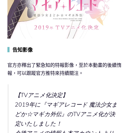
▍
告知影像
官方亦釋出了緊急知的特報影像，至於本動畫的後續惰
報，可以跟蹤官方推特來持續關注。
【TVアニメ化決定】
2019年に『マギアレコード 魔法少女ま
どか☆マギカ外伝』のTVアニメ化が決
定いたしました！
今後アニメの情報も本アカウントより