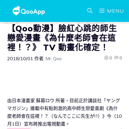
MENU
【Qoo動漫】臉紅心跳的師生
戀愛漫畫《為什麼老師會在這
裡！？》 TV 動畫化確定！
0
0
2018/10/01
作者:
Mr. Qoo
由日本漫畫家 蘇募ロウ 所著，目前正於講談社「ヤング
マガジン」連載中有點刺激的高中師生戀愛喜劇《為什
麼老師會在這裡！？（なんでここに先生が!?）》今（10
月1日）宣布將推出電視動畫。