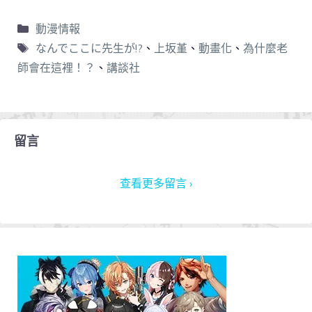
動漫情報
なんでここに先生が!?
、
上坂堇
、
動畫化
、
為什麼老
師會在這裡！？
、
講談社
留言
查看更多留言 ›