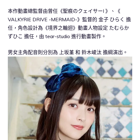
本作動畫總監督由曾任《聖痕のクェイサーI 》、《
VALKYRIE DRIVE -MERMAID-》監督的 金子 ひらく 擔
任，角色設計為《境界之輪迴》動畫人物設定 たむらか
ずひこ 擔任，由 tear-studio 進行動畫製作。
男女主角配音則分別為 上坂堇 和 鈴木崚汰 擔綱演出。