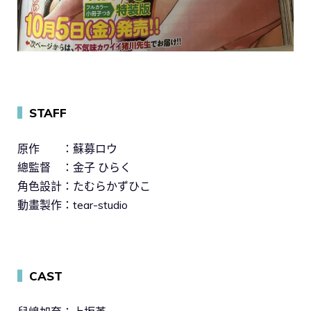
▍
STAFF
原作 ：蘇募ロウ
總監督 ：金子 ひらく
角色設計：たむらかずひこ
動畫製作：tear-studio
▍
CAST