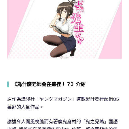
▍
《為什麼老師會在這裡！？》介紹
原作為講談社「ヤングマガジン」連載累計發行超過85
萬部的人氣作品。
講述令人聞風喪膽而有著魔鬼身材的「鬼之兒嶋」國語