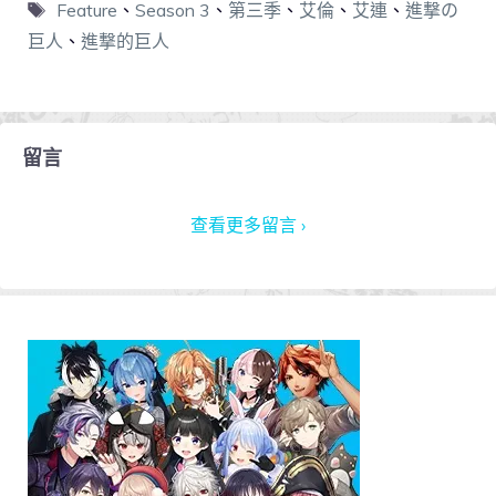
Feature
、
Season 3
、
第三季
、
艾倫
、
艾連
、
進撃の
巨人
、
進撃的巨人
留言
查看更多留言 ›