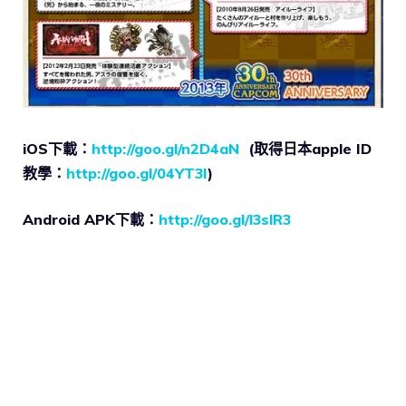
iOS下載：
http://goo.gl/n2D4aN
(取得日本apple ID
教學：
http://goo.gl/04YT3I
)
Android APK下載：
http://goo.gl/l3slR3