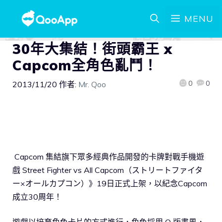
MENU
30年大集結！街頭霸王 x
Capcom全角色亂鬥！
0
0
2013/11/20
作者:
Mr. Qoo
Capcom 集結旗下眾多經典作品開發的卡牌對戰手機遊
戲 Street Fighter vs All Capcom（ストリートファイタ
ー×オールカプコン）》19日正式上架，以紀念Capcom
成立30周年！
遊戲以培育角色卡片的方式進行，角色採用 Q 版畫風，