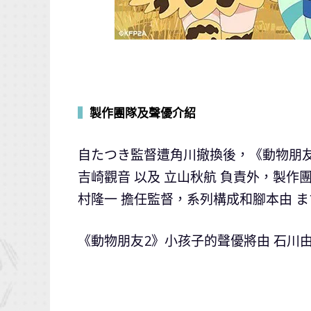
▍
製作團隊及聲優介紹
自たつき監督遭角川撤換後，《動物朋
吉崎觀音 以及 立山秋航 負責外，製作團
村隆一 擔任監督，系列構成和腳本由 
《動物朋友2》小孩子的聲優將由 石川由