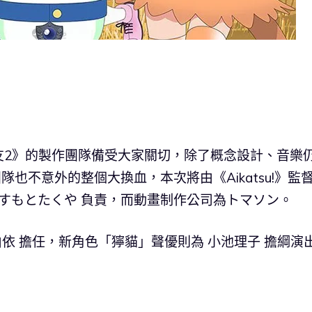
友2》的製作團隊備受大家關切，除了概念設計、音樂
隊也不意外的整個大換血，本次將由《Aikatsu!》監督
ますもとたくや 負責，而動畫制作公司為トマソン。
依 擔任，新角色「獰貓」聲優則為 小池理子 擔綱演