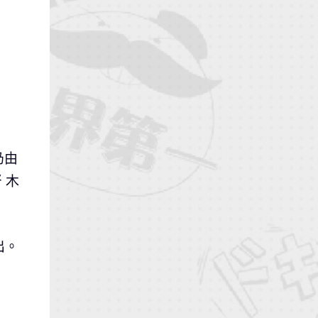
仍由
 木
出。