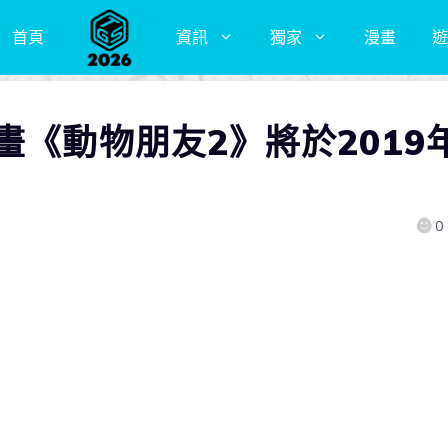
首頁
資訊
獨家
漫畫
遊
畫《動物朋友2》將於2019
0