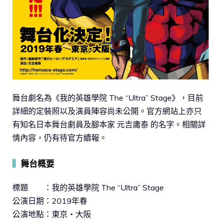
舞台劇名為《我的英雄學院 The “Ultra” Stage》，目前
詳細的定裝照以及演員陣容尚未公開。官方網站上亦只
有知名日本舞台劇員及腳本家 元吉庸泰 的名字。相關詳
情內容，仍有待官方續報。
▍
舞台概要
標題 ：我的英雄學院 The “Ultra” Stage
公演日期：2019年春
公演地點：東京・大阪