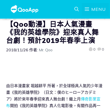
MENU
【Qoo動漫】日本人氣漫畫
《我的英雄學院》迎來真人舞
台劇！預計2019年春季上演
0
0
2018/11/26
作者:
Mr. Qoo
由日本漫畫家 堀越耕平 所著，於全球極具人氣的少年漫
畫《我的英雄學院》（日文：僕のヒーローアカデミ
ア）將於來年春季迎來真人舞台劇！繼上月
傳奇影業宣
布
開拍《我的英雄學院》真人化電影後，有關作品再一