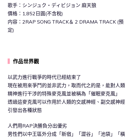
歌手：シンジュク・ディビジョン 麻天狼
價格：1,852日圓(不含稅)
内容：2RAP SONG TRACK＆ 2 DRAMA TRACK (預
定)
▍
作品世界觀
以武力進行戰爭的時代已經結束了
現在被用來爭鬥的並非武力，取而代之的是，能對人類
精神進行干涉的特殊麥克風並被稱為「催眠麥克風」
透過這麥克風可以作用於人類的交感神經、副交感神經
引發出各種狀態
人們用RAP決勝負分出優劣
男性們以中王區外分成「新宿」「澀谷」「池袋」「橫