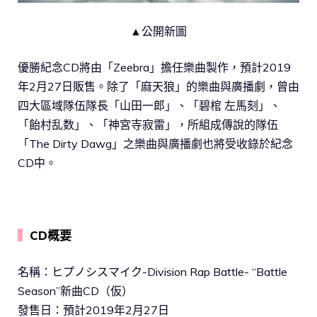
▲公開新圖
優勝紀念CD將由「Zeebra」擔任樂曲製作，預計2019
年2月27日販售。除了「麻天狼」的樂曲與廣播劇，曾由
四大區域隊伍隊長「山田一郎」、「碧棺 左馬刻」、
「飴村乱数」、「神宮寺寂雷」，所組成傳說的隊伍
「The Dirty Dawg」之樂曲與廣播劇也將受收錄於紀念
CD中。
▍
CD概要
名稱：ヒプノシスマイク-Division Rap Battle- “Battle
Season”新曲CD（仮）
發售日：預計2019年2月27日