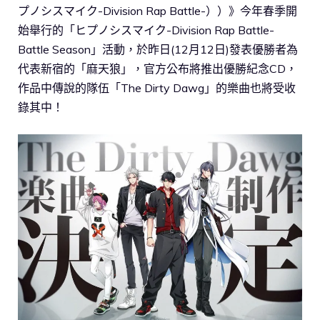
プノシスマイク-Division Rap Battle-））》今年春季開
始舉行的「ヒプノシスマイク-Division Rap Battle-
Battle Season」活動，於昨日(12月12日)發表優勝者為
代表新宿的「麻天狼」，官方公布將推出優勝紀念CD，
作品中傳說的隊伍「The Dirty Dawg」的樂曲也將受收
錄其中！