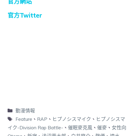
官方網站
官方Twitter
動漫情報
Feature
、
RAP
、
ヒプノシスマイク
、
ヒプノシスマ
イク-Division Rap Battle-
、
催眠麥克風
、
催麥
、
女性向
Otome
、
新宿
、
浅沼晋太郎
、
白井悠介
、
聲優
、
速水