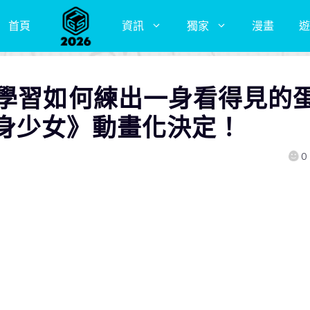
首頁
資訊
獨家
漫畫
遊
畫學習如何練出一身看得見的
身少女》動畫化決定！
0