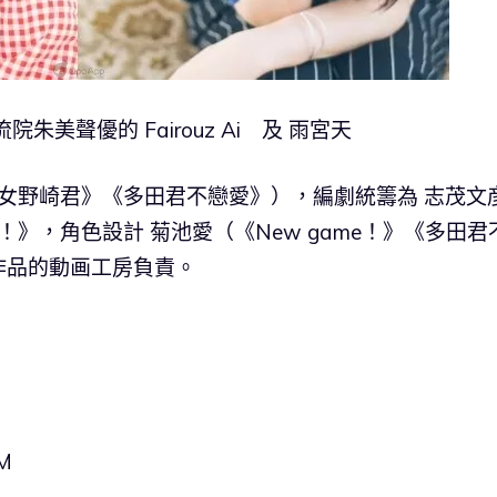
院朱美聲優的 Fairouz Ai 及 雨宮天
少女野崎君》《多田君不戀愛》），編劇統籌為 志茂文
e！》，角色設計 菊池愛（《New game！》《多田君
作品的動画工房負責。
M