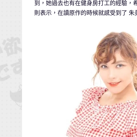
到，她過去也有在健身房打工的經驗，希
則表示，在讀原作的時候就感受到了 朱