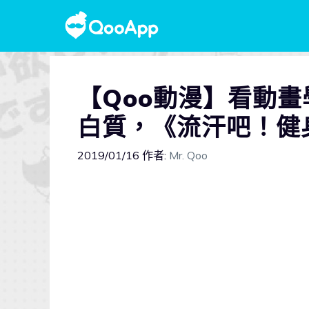
【Qoo動漫】看動
白質，《流汗吧！健
2019/01/16
作者:
Mr. Qoo