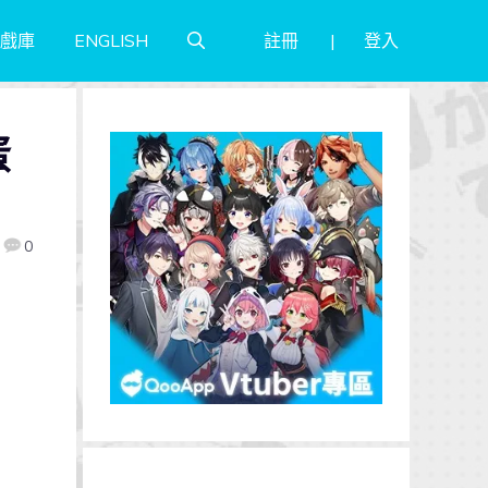
註冊
登入
戲庫
ENGLISH
蛋
0