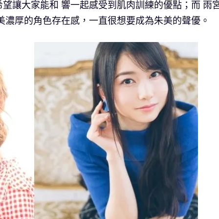
望讓大家能和 響一起感受到肌肉訓練的優點；而 雨
美濃厚的角色存在感，一直很想要成為朱美的聲優。