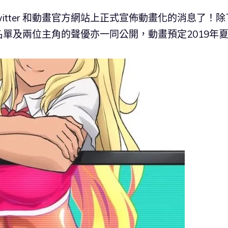
itter 和動畫官方網站上正式宣佈動畫化的消息了！除
單及兩位主角的聲優亦一同公開，動畫預定2019年