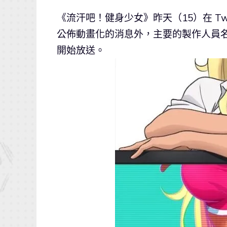
《流汗吧！健身少女》昨天（15）在 Tw
公佈動畫化的消息外，主要的製作人員名
開始放送。