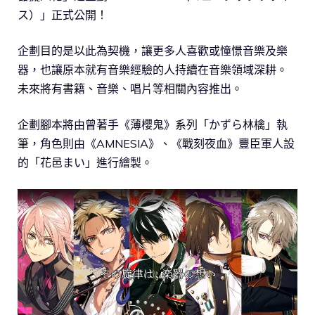
ス）」正式公開！
企劃目的是以此為契機，讓更多人喜歡或憧憬音樂及樂
器，也讓原本就有音樂經驗的人持續在音樂領域深耕。
未來將有書籍、音樂、唱片等相關內容推出。
企劃腳本將由曾著手《薄櫻鬼》系列「かずら林檎」執
筆，角色則由《AMNESIA》、《戰刻夜血》豐臣軍人設
的「花邑まい」進行繪製。