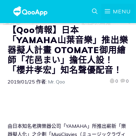
MENU
【Qoo情報】日本
「YAMAHA山葉音樂」推出樂
器擬人計畫 OTOMATE御用繪
師「花邑まい」擔任人設！
「櫻井孝宏」知名聲優配音！
0
0
2019/01/25
作者:
Mr. Qoo
由日本知名老牌樂器公司「YAMAHA」所推出嶄新「樂
器擬人化」之企劃「MusiClavies（ミュージックラヴィ