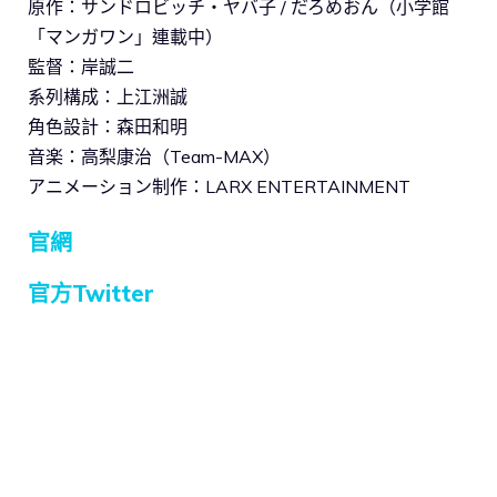
原作：サンドロビッチ・ヤバ子 / だろめおん（小学館
「マンガワン」連載中）
監督：岸誠二
系列構成：上江洲誠
角色設計：森田和明
音楽：高梨康治（Team-MAX）
アニメーション制作：LARX ENTERTAINMENT
官網
官方Twitter