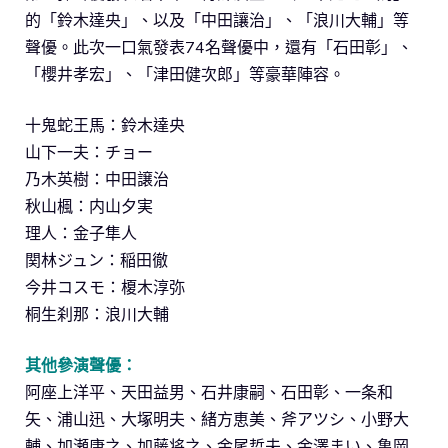
的「鈴木達央」、以及「中田讓治」、「浪川大輔」等
聲優。此次一口氣發表74名聲優中，還有「石田彰」、
「櫻井孝宏」、「津田健次郎」等豪華陣容。
十鬼蛇王馬：鈴木達央
山下一夫：チョー
乃木英樹：中田譲治
秋山楓：内山夕実
理人：金子隼人
関林ジュン：稲田徹
今井コスモ：榎木淳弥
桐生刹那：浪川大輔
其他參演聲優：
阿座上洋平、天田益男、石井康嗣、石田彰、一条和
矢、浦山迅、大塚明夫、緒方恵美、斧アツシ、小野大
輔、加瀬康之、加藤将之、金尾哲夫、金澤まい、亀岡