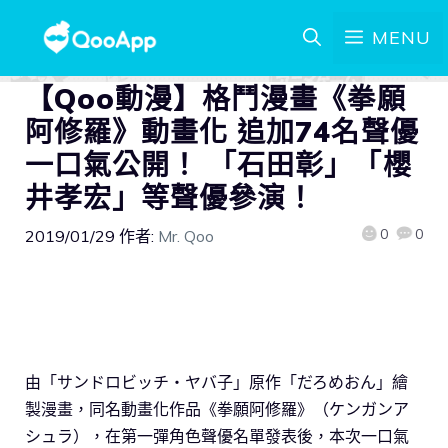
MENU
【Qoo動漫】格鬥漫畫《拳願
阿修羅》動畫化 追加74名聲優
一口氣公開！ 「石田彰」「櫻
井孝宏」等聲優參演！
0
0
2019/01/29
作者:
Mr. Qoo
由「サンドロビッチ・ヤバ子」原作「だろめおん」繪
製漫畫，同名動畫化作品《拳願阿修羅》（ケンガンア
シュラ），在第一彈角色聲優名單發表後，本次一口氣