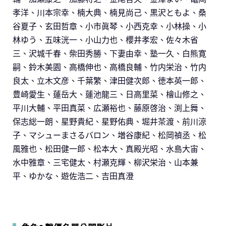
孝洋、川本宗幸、楠大典、楠見尚己、黒沢ともよ、桑
谷夏子、玄田哲章、小市眞琴、小西克幸、小林操、小
林ゆう、五味洸一、小山力也、櫻井孝宏、佐々木省
三、沢城千春、柴田秀勝、下妻由幸、塾一久、白熊寛
嗣、鈴木美園、高橋伸也、高橋良輔、竹内栄治、竹内
良太、立木文彦、千葉繁、津田健次郎、徳本英一郎、
豊崎愛生、蓮岳大、蓮池龍三、日高里菜、檜山修之、
平川大輔、平田真菜、広瀬裕也、藤原啓治、渕上舞、
保志総一朗、星野貴紀、星野佑典、堀井茶渡、前川涼
子、マシューまさるバロン、増谷康紀、松岡禎丞、松
風雅也、松田健一郎、松本大、真殿光昭、水島大宙、
水中雅章、三宅健太、村瀬克輝、柳沢栄治、山本兼
平、ゆかな、遊佐浩二、吉田真澄