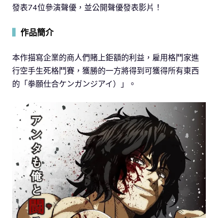
發表74位參演聲優，並公開聲優發表影片！
▍
作品簡介
本作描寫企業的商人們賭上鉅額的利益，雇用格鬥家進
行空手生死格鬥賽，獲勝的一方將得到可獲得所有東西
的「拳願仕合ケンガンジアイ）」。