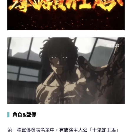
▍
角色&聲優
第一彈聲優發表名單中，有飾演主人公「十鬼蛇王馬」