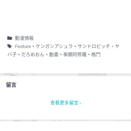
動漫情報
Feature
、
ケンガンアシュラ
、
サンドロビッチ・ヤ
バ子
、
だろめおん
、
動畫
、
拳願阿修羅
、
格鬥
留言
查看更多留言 ›