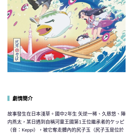
▍
劇情簡介
故事發生在日本淺草。國中2年生 矢逆一稀、久慈悠、陣
内燕太，某日遇到自稱河童王國第1王位繼承者的ケッピ
（音：Keppi），被它奪走體內的尻子玉（尻子玉是位於