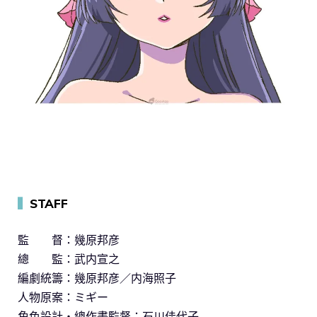
▍
STAFF
監 督：幾原邦彦
總 監：武内宣之
編劇統籌：幾原邦彦／内海照子
人物原案：ミギー
角色設計・總作畫監督：石川佳代子