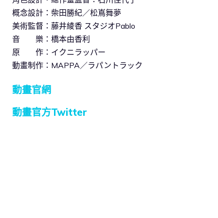
概念設計：柴田勝紀／松嶌舞夢
美術監督：藤井綾香 スタジオPablo
音 樂：橋本由香利
原 作：イクニラッパー
動畫制作：MAPPA／ラパントラック
動畫官網
動畫官方Twitter