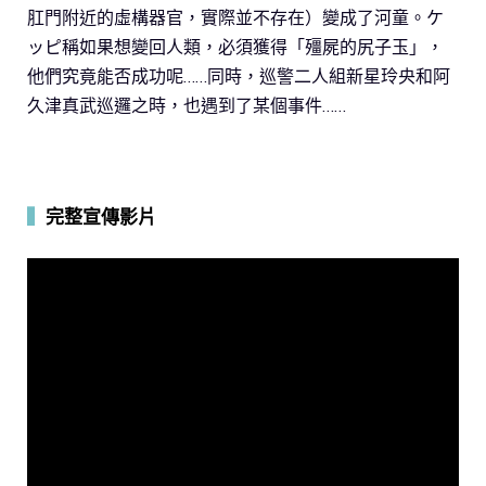
肛門附近的虛構器官，實際並不存在）變成了河童。ケ
ッピ稱如果想變回人類，必須獲得「殭屍的尻子玉」，
他們究竟能否成功呢……同時，巡警二人組新星玲央和阿
久津真武巡邏之時，也遇到了某個事件……
▍
完整宣傳影片