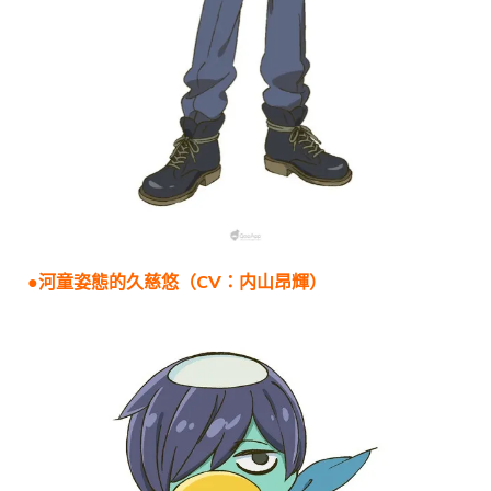
●河童姿態的久慈悠（CV：内山昂輝）