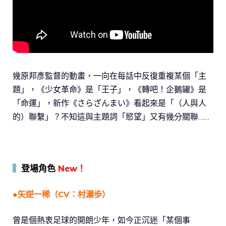
幾原邦彥監督的動畫，一向在每話中反復重複某個「主
題」，《少女革命》是「王子」，《轉吧！企鵝罐》是
「命運」，新作《さらざんまい》看起來是「（人與人
的）聯繫」？不知這與主題詞「慾望」又有幾分關聯……
▍
登場角色
New！
●矢逆一稀（CV：村瀬歩）
曾是個熱衷足球的開朗少年，如今正沉迷「某個事