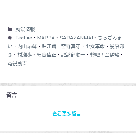
動漫情報
Feature
、
MAPPA
、
SARAZANMAI
、
さらざんま
い
、
内山昂輝
、
堀江瞬
、
宮野真守
、
少女革命
、
幾原邦
彥
、
村瀬歩
、
細谷佳正
、
諏訪部順一
、
轉吧！企鵝罐
、
電視動畫
留言
查看更多留言 ›