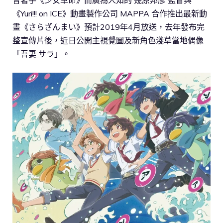
《Yuri!!! on ICE》動畫製作公司 MAPPA 合作推出最新動
畫《さらざんまい》預計2019年4月放送，去年發布完
整宣傳片後，近日公開主視覺圖及新角色淺草當地偶像
「吾妻 サラ」。