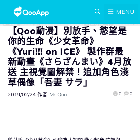
MENU
【Qoo動漫】別放手、慾望是
你的生命《少女革命》
《Yuri!!! on ICE》 製作群最
新動畫《さらざんまい》4月放
送 主視覺圖解禁！追加角色淺
草偶像「吾妻 サラ」
0
0
2019/02/24
作者:
Mr. Qoo
曾著手《少女革命》而廣為人知的 幾原邦彥 監督與