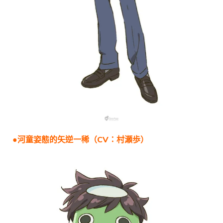
●河童姿態的矢逆一稀（CV：村瀬歩）