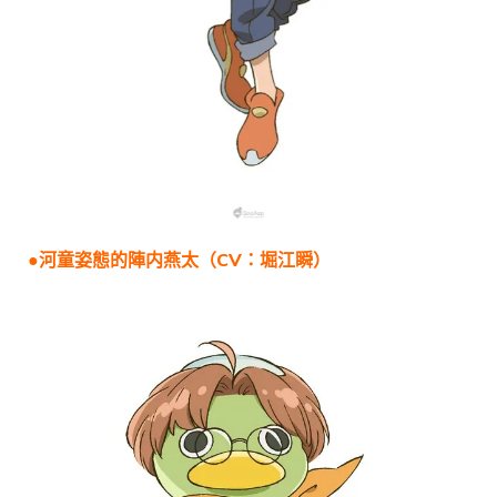
●河童姿態的陣内燕太（CV：堀江瞬）