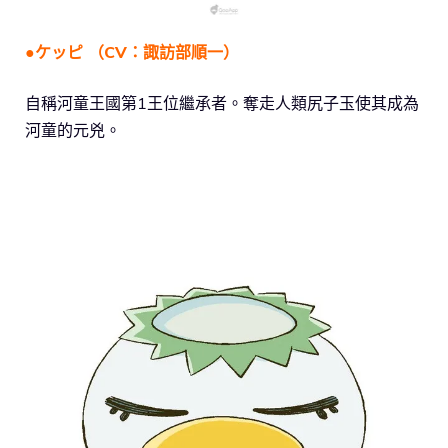
●ケッピ （CV：諏訪部順一）
自稱河童王國第1王位繼承者。奪走人類尻子玉使其成為
河童的元兇。