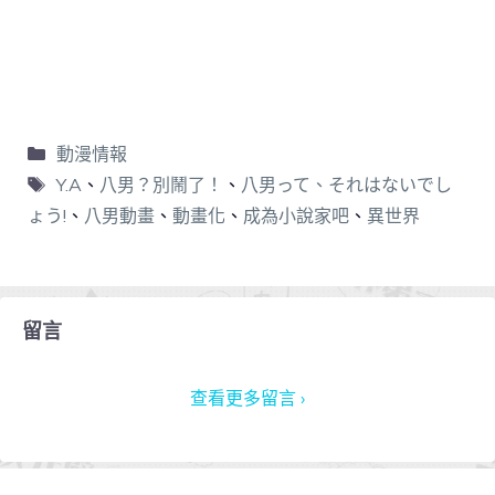
動漫情報
Y.A
、
八男？別鬧了！
、
八男って、それはないでし
ょう!
、
八男動畫
、
動畫化
、
成為小說家吧
、
異世界
留言
查看更多留言 ›