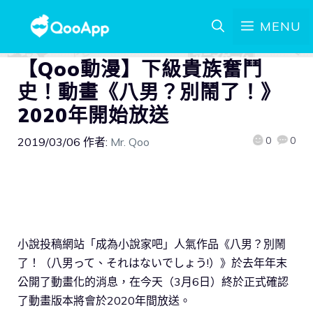
MENU
【Qoo動漫】下級貴族奮鬥
史！動畫《八男？別鬧了！》
2020年開始放送
0
0
2019/03/06
作者:
Mr. Qoo
小說投稿網站「成為小說家吧」人氣作品《八男？別鬧
了！（八男って、それはないでしょう!）》於去年年末
公開了動畫化的消息，在今天（3月6日）終於正式確認
了動畫版本將會於2020年間放送。