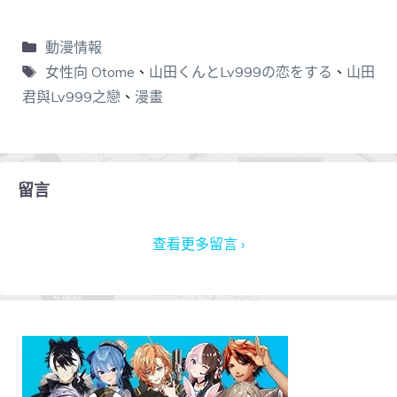
動漫情報
女性向 Otome
、
山田くんとLv999の恋をする
、
山田
君與Lv999之戀
、
漫畫
留言
查看更多留言 ›