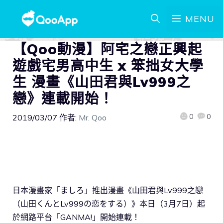
MENU
【Qoo動漫】阿宅之戀正興起
遊戲宅男高中生 x 笨拙女大學
生 漫畫《山田君與Lv999之
戀》連載開始！
0
0
2019/03/07
作者:
Mr. Qoo
日本漫畫家「ましろ」推出漫畫《山田君與Lv999之戀
（山田くんとLv999の恋をする）》本日（3月7日）起
於網路平台「GANMA!」開始連載！