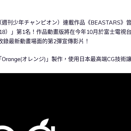
週刊少年チャンピオン）連載作品《BEASTARS》
018）」第1名！作品動畫版將在今年10月於富士電視
開收錄最新動畫場面的第2彈宣傳影片！
range(オレンジ)」製作，使用日本最高端CG技術