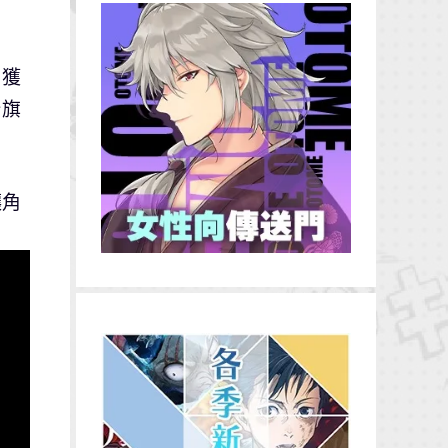
曾獲
台旗
讓角