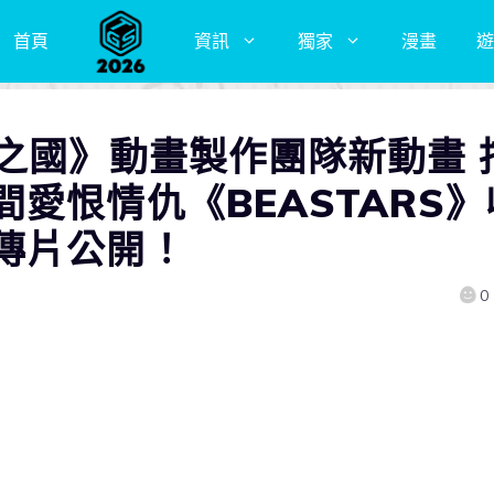
首頁
資訊
獨家
漫畫
遊
之國》動畫製作團隊新動畫 
愛恨情仇《BEASTARS》
傳片公開！
0