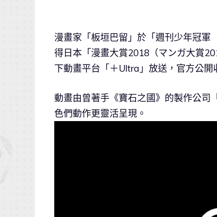
漫畫家「板垣巴留」於「週刊少年冠軍（
得日本「漫畫大賞2018（マンガ大賞2
下動畫平台「＋Ultra」放送，官方公
動畫由曾著手《寶石之國》的製作公司「O
色們動作更靈活呈現。