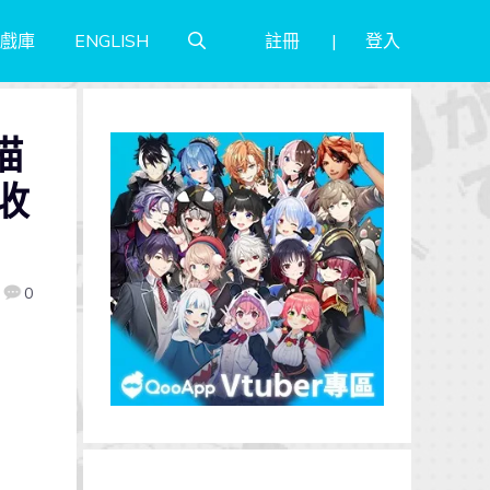
註冊
登入
戲庫
ENGLISH
描
收
0