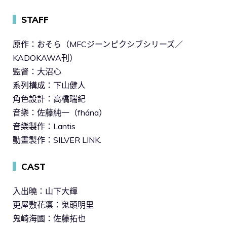
▍
STAFF
原作：おそら（MFCジーンピクシブシリーズ／
KADOKAWA刊）
監督：大沼心
系列構成：下山健人
角色設計：高橋瑞紀
音樂：佐藤純一（fhána）
音樂製作：Lantis
動畫製作：SILVER LINK.
▍
CAST
入出曉：山下大輝
更屋敷花凜：鬼頭明里
鬼崎海國：佐藤拓也