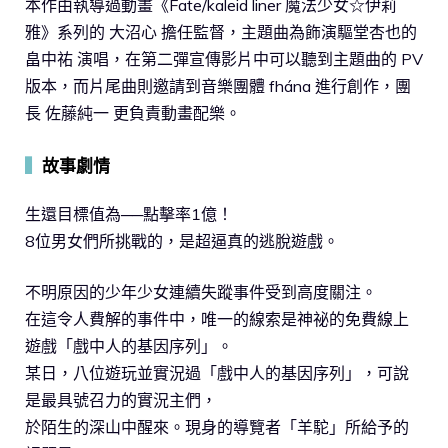
本作由執導過動畫《Fate/kaleid liner 魔法少女☆伊莉
雅》系列的 大沼心 擔任監督，主題曲為飾演驅堂杏也的
畠中祐 演唱，在第二彈宣傳影片中可以聽到主題曲的 PV
版本，而片尾曲則邀請到音樂團體 fhána 進行創作，團
長 佐藤純一 更負責動畫配樂。
▍
故事劇情
生還目標值為──點擊率1億！
8位男女們所挑戰的，是超逼真的逃脫遊戲。
不明原因的少年少女連續失蹤事件受到高度關注。
在這令人費解的事件中，唯一的線索是神祕的免費線上
遊戲「戲中人的基因序列」。
某日，八位遊玩並實況過「戲中人的基因序列」，可說
是最具號召力的實況主們，
於陌生的深山中醒來。現身的導覽者「羊駝」所給予的