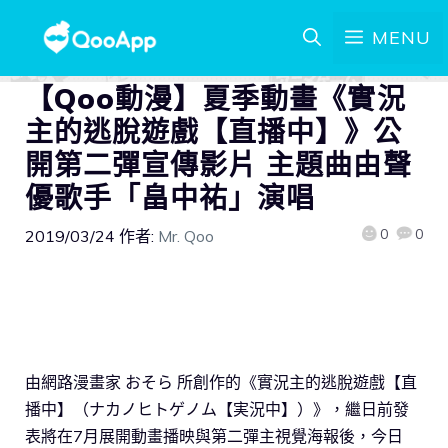
MENU
【Qoo動漫】夏季動畫《實況
主的逃脫遊戲【直播中】》公
開第二彈宣傳影片 主題曲由聲
優歌手「畠中祐」演唱
0
0
2019/03/24
作者:
Mr. Qoo
由網路漫畫家 おそら 所創作的《實況主的逃脫遊戲【直
播中】（ナカノヒトゲノム【実況中】）》，繼日前發
表將在7月展開動畫播映與第二彈主視覺海報後，今日