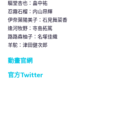
驅堂杏也：畠中祐
忍霧石榴：内山昂輝
伊奈葉陽美子：石見舞菜香
逢河牧野：寺島拓篤
路路森柚子：名塚佳織
羊駝：津田健次郎
動畫官網
官方Twitter