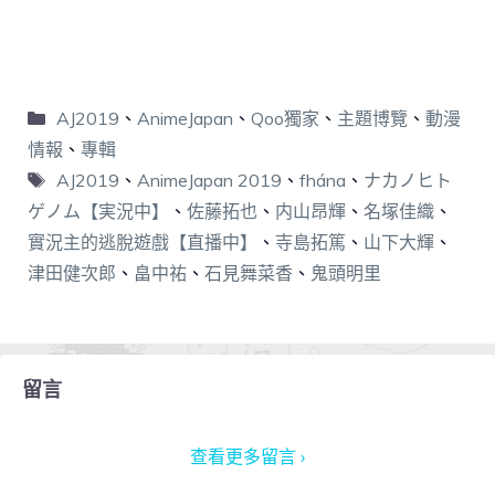
AJ2019
、
AnimeJapan
、
Qoo獨家
、
主題博覽
、
動漫
情報
、
專輯
AJ2019
、
AnimeJapan 2019
、
fhána
、
ナカノヒト
ゲノム【実況中】
、
佐藤拓也
、
内山昂輝
、
名塚佳織
、
實況主的逃脫遊戲【直播中】
、
寺島拓篤
、
山下大輝
、
津田健次郎
、
畠中祐
、
石見舞菜香
、
鬼頭明里
留言
查看更多留言 ›