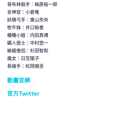
哥布林殺手：梅原裕一郎
女神官：小倉唯
妖精弓手：東山奈央
牧牛妹：井口裕香
櫃檯小姐：内田真禮
礦人道士：中村悠一
蜥蜴僧侶：杉田智和
魔女：日笠陽子
長槍手：松岡禎丞
動畫官網
官方Twitter