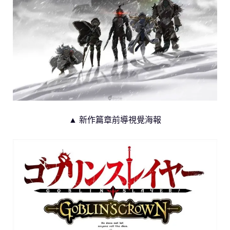
▲ 新作篇章前導視覺海報