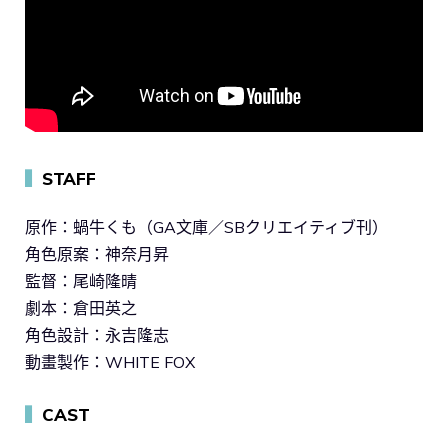
▍
STAFF
原作：蝸牛くも（GA文庫／SBクリエイティブ刊）
角色原案：神奈月昇
監督：尾崎隆晴
劇本：倉田英之
角色設計：永吉隆志
動畫製作：WHITE FOX
▍
CAST