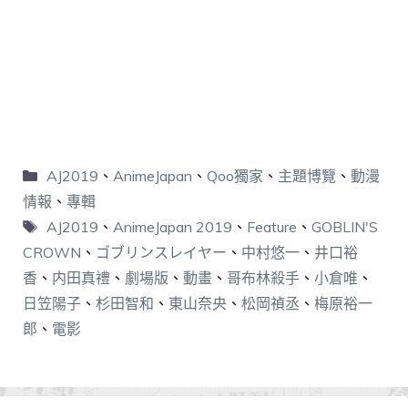
AJ2019
、
AnimeJapan
、
Qoo獨家
、
主題博覽
、
動漫
情報
、
專輯
AJ2019
、
AnimeJapan 2019
、
Feature
、
GOBLIN'S
CROWN
、
ゴブリンスレイヤー
、
中村悠一
、
井口裕
香
、
内田真禮
、
劇場版
、
動畫
、
哥布林殺手
、
小倉唯
、
日笠陽子
、
杉田智和
、
東山奈央
、
松岡禎丞
、
梅原裕一
郎
、
電影