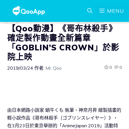
MENU
【Qoo動漫】《哥布林殺手》
確定製作動畫全新篇章
「GOBLIN’S CROWN」於影
院上映
0
0
2019/03/24
作者:
Mr. Qoo
由日本網路小說家 蝸牛くも 執筆、神奈月昇 繪製插畫的
輕小說作品《哥布林殺手（ゴブリンスレイヤー）》，
在3月23日於東京舉辦的「AnimeJapan 2019」活動特