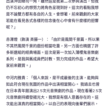
出演沖田總司一角，雖然這是我第二次參與演出，但我
仍不忘初心的想努力將角色呈現到好。這次的看點我想
是不論雙方都有各自的人生。會想著，前來觀劇的大家
若能在看見各式各樣的信念後在心中會有什麼樣的迴響
呢？」
赤澤燈（飾演 斉藤一）：「由於是風間千景篇，所以果
不其然風間千景的戲份相當吃重，另一方面也精選了許
多新選組的經典場面。這次是第一次加入薄櫻鬼音樂劇
系列，是我與舊成員們討教、努力完成的作品，希望大
家前來觀賞。」
中河内雅貴：「個人來說，是平成最後的主演，能夠與
如此符合現在氛圍的作品中出演相當開心。 我過去也曾
在日本青年館演出2.5次元音樂劇的作品，現在看著2.5次
元音樂劇持續發揚光大，我想是有個人意義存在的。這
次能出演真的相當開心。以自己的表現向後輩們展示，