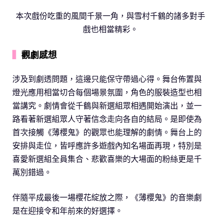
本次戲份吃重的風間千景一角，與雪村千鶴的諸多對手
戲也相當精彩。
▍
觀劇感想
涉及到劇透問題，這邊只能保守帶過心得。舞台佈置與
燈光應用相當切合每個場景氛圍，角色的服裝造型也相
當講究。劇情會從千鶴與新選組眾相遇開始演出，並一
路看著新選組眾人守著信念走向各自的結局。是即使為
首次接觸《薄櫻鬼》的觀眾也能理解的劇情。舞台上的
安排與走位，皆呼應許多遊戲內知名場面再現，特別是
喜愛新選組全員集合、悲歡喜樂的大場面的粉絲更是千
萬別錯過。
伴隨平成最後一場櫻花綻放之際，《薄櫻鬼》的音樂劇
是在迎接令和年前來的好選擇。