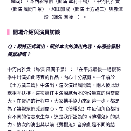
總司），本西彩希帆（飾演 雪村千鶴），中河内雅貴
（飾演 風間千景），和田雅成（飾演 土方歲三）與赤澤
燈（飾演 斉藤一）。
▍
開場介紹與演員訪談
Ｑ：即將正式演出，關於本次的演出內容，有哪些看點
與感想嗎？
中河内雅貴（飾演 風間千景）：「在平成最後一場櫻花
季中出演如此時宜的作品，內心十分感慨。一年前於
《土方歲三篇》中演出，這次演出風間篇，兩人彼此默
默相互扶持，這次擔任主演深感台本的份量真的相當龐
大。在緊迫的行程中，大家攜手協力來到這一步，都是
為了讓觀眾們感到開心。在《薄櫻鬼》中每個角色都持
有不同的信念來生存，這是我所認為的《薄櫻鬼》的魅
力。這次的演出與以前《薄櫻鬼》音樂劇是不同的結