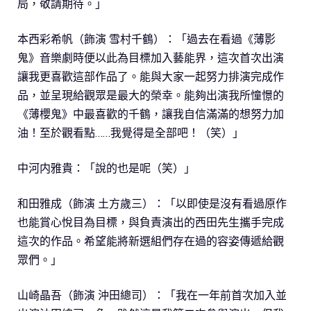
局，敬請期待。」
本西彩希帆（飾演 雪村千鶴）：「過去在看過《薄影
鬼》音樂劇時便以此為目標加入藝能界，這次首次出演
讓我更喜歡這部作品了。能與大家一起努力排演完成作
品，並呈現給觀眾是最大的榮幸。能夠出演我所憧憬的
《薄櫻鬼》中最喜歡的千鶴，讓我自信滿滿的想努力加
油！至於觀看點……我覺得是全部吧！（笑）」
中河内雅貴：「說的也是呢（笑）」
和田雅成（飾演 土方歲三）：「以即使是沒有看過原作
也能賞心悅目為目標，與負責演出的西田先生攜手完成
這次的作品。希望能將新選組們存在過的容姿傳遞給觀
眾們。」
山崎晶吾（飾演 沖田總司）：「我在一年前首次加入並