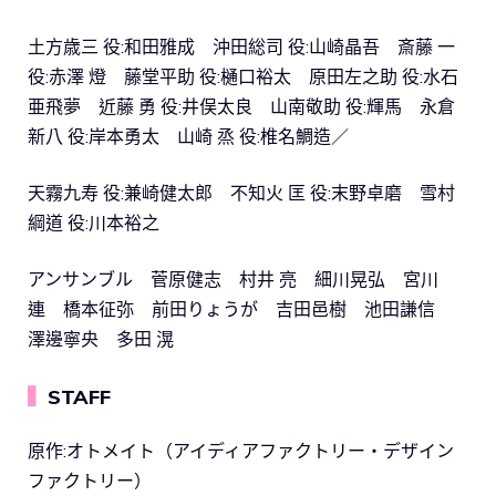
土方歳三 役:和田雅成 沖田総司 役:山崎晶吾 斎藤 一
役:赤澤 燈 藤堂平助 役:樋口裕太 原田左之助 役:水石
亜飛夢 近藤 勇 役:井俣太良 山南敬助 役:輝馬 永倉
新八 役:岸本勇太 山崎 烝 役:椎名鯛造／
天霧九寿 役:兼崎健太郎 不知火 匡 役:末野卓磨 雪村
綱道 役:川本裕之
アンサンブル 菅原健志 村井 亮 細川晃弘 宮川
連 橋本征弥 前田りょうが 吉田邑樹 池田謙信
澤邊寧央 多田 滉
▍
STAFF
原作:オトメイト（アイディアファクトリー・デザイン
ファクトリー）