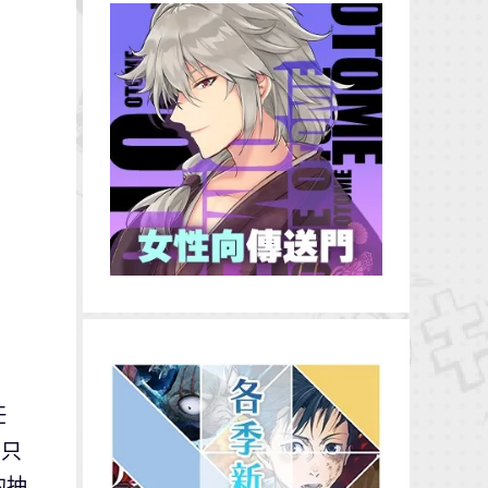
任
。只
的抽