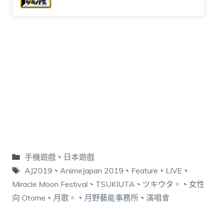
手機遊戲
、
日本遊戲
AJ2019
、
AnimeJapan 2019
、
Feature
、
LIVE
、
Miracle Moon Festival
、
TSUKIUTA
、
ツキウタ。
、
女性
向 Otome
、
月歌。
、
月野藝能事務所
、
演唱會