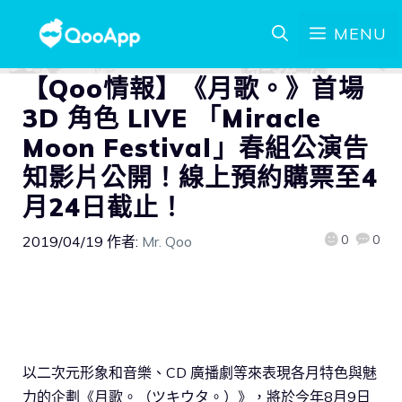
MENU
【Qoo情報】《月歌。》首場
3D 角色 LIVE 「Miracle
Moon Festival」春組公演告
知影片公開！線上預約購票至4
月24日截止！
0
0
2019/04/19
作者:
Mr. Qoo
以二次元形象和音樂、CD 廣播劇等來表現各月特色與魅
力的企劃《月歌。（ツキウタ。）》，將於今年8月9日