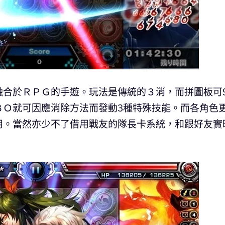
合於ＲＰＧ的手遊。玩法是傳統的３消，而拼圖板可9
ＢＯ就可因應消除方法而發動3種特殊技能。而各角色
用。當然亦少不了借用戰友的隊長卡系統，和跟好友實