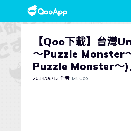
【Qoo下載】台灣Un
～Puzzle Mons
Puzzle Monste
2014/08/13
作者:
Mr. Qoo