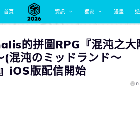
首頁
資訊
獨家
漫畫
遊
alis的拼圖RPG『混沌之大
ter～(混沌のミッドランド～
r～)』iOS版配信開始
0