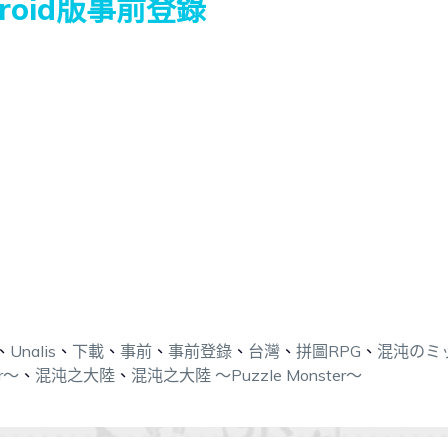
droid版事前登錄
、
Unalis
、
下載
、
事前
、
事前登錄
、
台灣
、
拼圖RPG
、
混沌のミ
r～
、
混沌之大陸
、
混沌之大陸 ～Puzzle Monster～