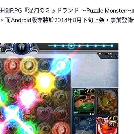
下的拼圖RPG『混沌のミッドランド ～Puzzle Monster～
而Android版亦將於2014年8月下旬上架，事前登錄