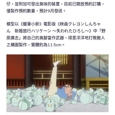
仔，並附加可發出臭味的裝置，目前已開放預約訂購，
僅製作預約數量，預計9月發送。
模型以《蠟筆小新》電影版《映画クレヨンしんちゃ
ん 新婚旅行ハリケーン ～失われたひろし～》中「野
原廣志」將自己的臭腳當作武器，得意洋洋地打敗敵人
之構圖製作，實體約為11.5cm。