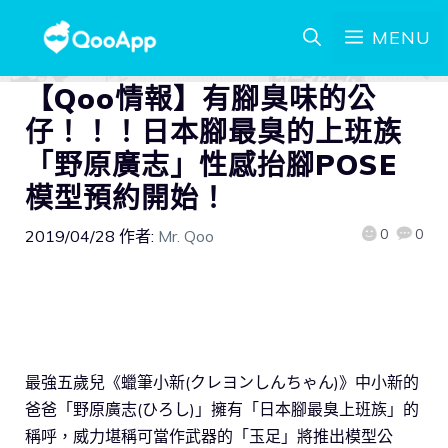
MENU
【Qoo情報】有腳臭味的公
仔！！！日本腳最臭的上班族
「野原廣志」性感抬腳POSE
模型預約開始！
0
0
2019/04/28
作者:
Mr. Qoo
最強五歲兒《蠟筆小新(クレヨンしんちゃん)》中小新的
爸爸「野原廣志(ひろし)」擁有「日本腳最臭上班族」的
稱呼，威力堪稱可當作武器的「玉足」將推出模型公