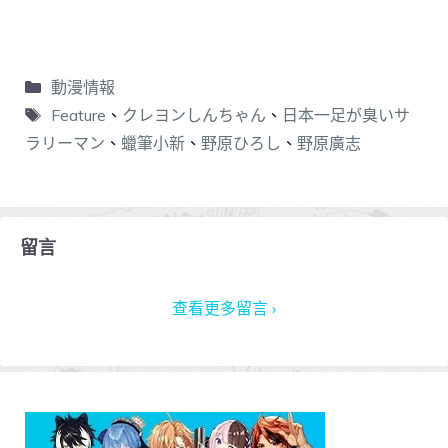
動漫情報
Feature
、
クレヨンしんちゃん
、
日本一足が臭いサ
ラリーマン
、
蠟筆小新
、
野原ひろし
、
野原廣志
留言
查看更多留言 ›