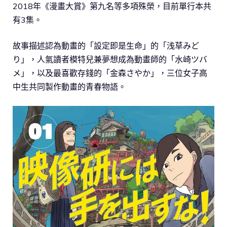
2018年《漫畫大賞》第九名等多項殊榮，目前單行本共
有3集。
故事描述認為動畫的「設定即是生命」的「浅草みど
り」，人氣讀者模特兒兼夢想成為動畫師的「水崎ツバ
メ」，以及最喜歡存錢的「金森さやか」，三位女子高
中生共同製作動畫的青春物語。