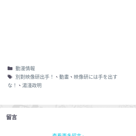
動漫情報
別對映像研出手！
、
動畫
、
映像研には手を出す
な！
、
湯淺政明
留言
查看更多留言 ›