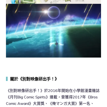
▍
關於《別對映像研出手！》
《別對映像研出手！》於2016年開始在小學館漫畫雜誌
《月刊Big Comic Spirits》連載，曾獲得2017年《Bros
Comic Award》大賞獎、《俺マンガ大賞》第一名、