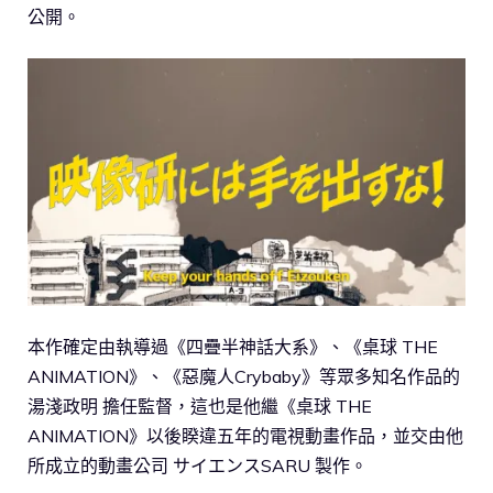
公開。
本作確定由執導過《四疊半神話大系》、《桌球 THE
ANIMATION》、《惡魔人Crybaby》等眾多知名作品的
湯淺政明 擔任監督，這也是他繼《桌球 THE
ANIMATION》以後睽違五年的電視動畫作品，並交由他
所成立的動畫公司 サイエンスSARU 製作。