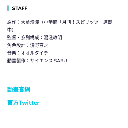
▍
STAFF
原作：大童澄瞳（小学館「月刊！スピリッツ」連載
中）
監督・系列構成：湯淺政明
角色設計：淺野直之
音樂：オオルタイチ
動畫製作：サイエンス SARU
動畫官網
官方Twitter