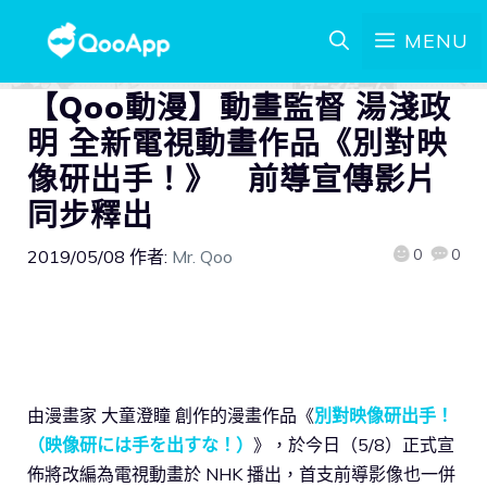
MENU
【Qoo動漫】動畫監督 湯淺政
明 全新電視動畫作品《別對映
像研出手！》 前導宣傳影片
同步釋出
0
0
2019/05/08
作者:
Mr. Qoo
由漫畫家 大童澄瞳 創作的漫畫作品《
別對映像研出手！
（映像研には手を出すな！）
》，於今日（5/8）正式宣
佈將改編為電視動畫於 NHK 播出，首支前導影像也一併