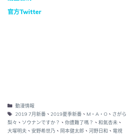
官方Twitter
動漫情報
2019 7月新番
、
2019夏季新番
、
M・A・O
、
さがら
梨々
、
ソウナンですか？
、
你遭難了嗎？
、
和氣杏未
、
大塚明夫
、
安野希世乃
、
岡本健太郎
、
河野日和
、
電視