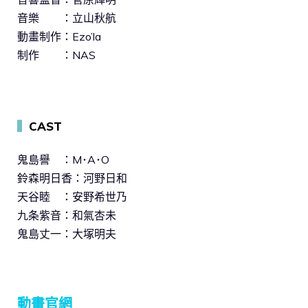
音樂 ：立山秋航
動畫制作：Ezo’la
制作 ：NAS
▍
CAST
鬼島譽 ：M･A･O
鈴森明日香：河野日和
天谷睦 ：安野希世乃
九条紫音：和氣杏未
鬼島丈一：大塚明夫
動畫官網