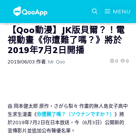
MENU
【Qoo動漫】JK版貝爾？！電
視動畫《你遭難了嗎？》將於
2019年7月2日開播
0
0
2019/06/03
作者:
Mr. Qoo
由 岡本健太郎 原作，さがら梨々 作畫的無人島女子高中
生求生漫畫《
你遭難了嗎？（ソウナンですか？）
》將
於2019年7月2日在日本放送，今（6月3日）公開新的
宣傳影片並追加公布聲優名單。