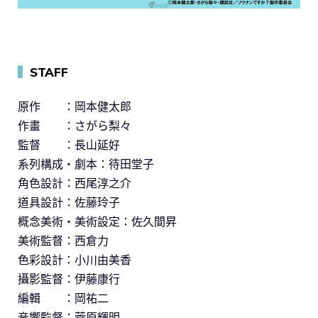
▍
STAFF
原作 ：岡本健太郎
作畫 ：さがら梨々
監督 ：長山延好
系列構成・劇本：待田堂子
角色設計：西尾淳之介
道具設計：佐藤玲子
概念美術・美術設定：佐久間昇
美術監督：西倉力
色彩設計：小川由美香
攝影監督：伊藤康行
編輯 ：岡祐二
音響監督：菅原輝明